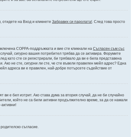
л, отидете на Вход и кликнете
Забравих си паролата!
. След това просто
е включена COPPA-поддръжката и вие сте кликнали на
Съгласен съм със
я случай, сигурно вашия потребител трябва да се активира. Форумите
лед като сте се регистрирали, би трябвало да ви е била представена
 Ако не сте, сигурни ли сте, че сте въвели правилен мейл адрес? Една
 мейл адреса ви е правилен, най-добре потърсете съдействие от
 ви е бил изтрит. Ако става дума за втория случай, да не би случайно
тели, който не са били активни продължително време, за да се намали
-активни!
и родителско съгласие.