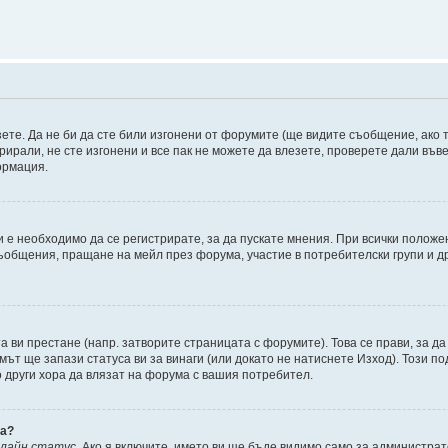
зете. Да не би да сте били изгонени от форумите (ще видите съобщение, ако т
трирали, не сте изгонени и все пак не можете да влезете, проверете дали въ
ормация.
 е необходимо да се регистрирате, за да пускате мнения. При всички положе
съобщения, пращане на мейл през форума, участие в потребителски групи и д
та ви престане (напр. затворите страницата с форумите). Това се прави, за да
мът ще запази статуса ви за винаги (или докато не натиснете Изход). Този по
о други хора да влязат на форума с вашия потребител.
ва?
нлайн статус
. Ако я включите, името ви ще бъде видимо само за администрат