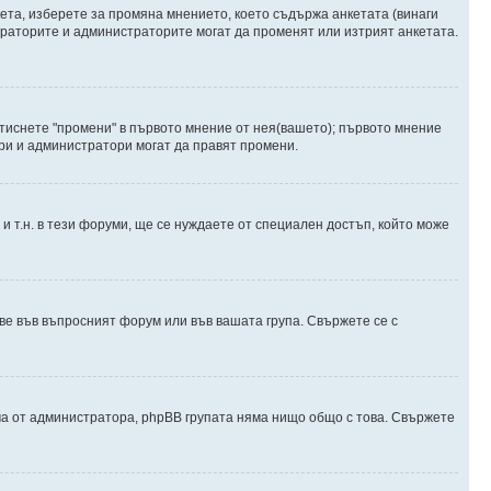
ета, изберете за промяна мнението, което съдържа анкетата (винаги
дераторите и администраторите могат да променят или изтрият анкетата.
атиснете "промени" в първото мнение от нея(вашето); първото мнение
ори и администратори могат да правят промени.
и т.н. в тези форуми, ще се нуждаете от специален достъп, който може
е във въпросният форум или във вашата група. Свържете се с
ма от администратора, phpBB групата няма нищо общо с това. Свържете