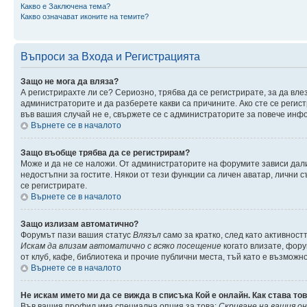
Какво е Заключена тема?
Какво означават иконите на темите?
Въпроси за Входа и Регистрацията
Защо не мога да вляза?
А регистрирахте ли се? Сериозно, трябва да се регистрирате, за да вле
администраторите и да разберете какви са причините. Ако сте се регис
във вашия случай не е, свържете се с администраторите за повече инф
Върнете се в началото
Защо въобще трябва да се регистрирам?
Може и да не се наложи. От администраторите на форумите зависи дали
недостъпни за гостите. Някои от тези функции са личен аватар, лични 
се регистрирате.
Върнете се в началото
Защо излизам автоматично?
Форумът пази вашия статус
Влязъл
само за кратко, след като активност
Искам да влизам автоматично с всяко посещение
когато влизате, фору
от клуб, кафе, библиотека и прочие публични места, тъй като е възможн
Върнете се в началото
Не искам името ми да се вижда в списъка Кой е онлайн. Как става то
Във вашия профил има специална опция за това:
Скриване на вашия о