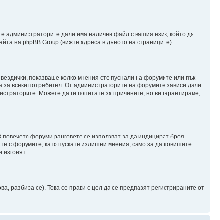
те администраторите дали има наличен файл с вашия език, който да
айта на phpBB Group (вижте адреса в дъното на страниците).
 звездички, показваше колко мнения сте пуснали на форумите или пък
чна за всеки потребител. От администраторите на форумите зависи дали
нистраторите. Можете да ги попитате за причините, но ви гарантираме,
 В повечето форуми ранговете се използват за да индицират броя
йте с форумите, като пускате излишни мнения, само за да повишите
 изгонят.
, разбира се). Това се прави с цел да се предпазят регистрираните от