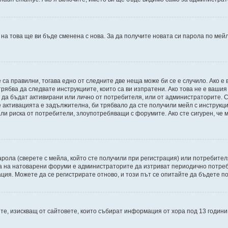
 на това ще ви бъде сменена с нова. За да получите новата си парола по мей
 са правилни, тогава едно от следните две неща може би се е случило. Ако 
рябва да следвате инструкциите, които са ви изпратени. Ако това не е ваши
и да бъдат активирани или лично от потребителя, или от администраторите. С
активацията е задължителна, би трябвало да сте получили мейл с инструкции.
али риска от потребители, злоупотребяващи с форумите. Ако сте сигурен, че
рола (сверете с мейла, който сте получили при регистрация) или потребителят
а на натоварени форуми е администраторите да изтриват периодично потреби
ия. Можете да се регистрирате отново, и този път се опитайте да бъдете по
Щатите, изискващ от сайтовете, които събират информация от хора под 13 годин