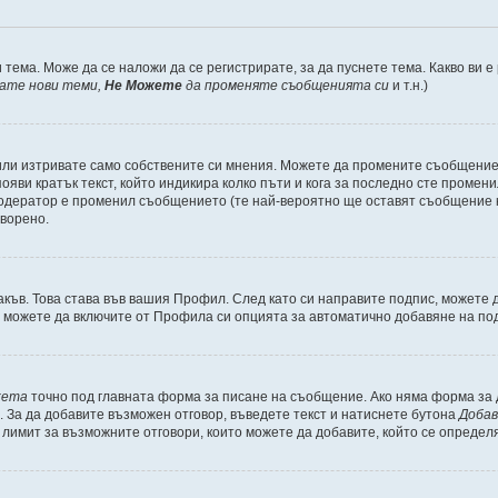
 тема. Може да се наложи да се регистрирате, за да пуснете тема. Какво ви 
кате нови теми,
Не Можете
да променяте съобщенията си
и т.н.)
или изтривате само собствените си мнения. Можете да промените съобщениет
ояви кратък текст, който индикира колко пъти и кога за последно сте промени
и модератор е променил съобщението (те най-вероятно ще оставят съобщение 
оворено.
акъв. Това става във вашия Профил. След като си направите подпис, можете
, можете да включите от Профила си опцията за автоматично добавяне на по
кета
точно под главната форма за писане на съобщение. Ако няма форма за д
. За да добавите възможен отговор, въведете текст и натиснете бутона
Добав
а лимит за възможните отговори, които можете да добавите, който се определ