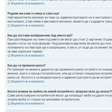
Върнете се в началото
Родния ми език го няма в списъка!
Най-вероятните причини за това са: администраторите не е инсталрал 
инсталират, а ако няма и вие имате желание, можете да създадете так
Върнете се в началото
Как да поставя изображение под името ми?
При разглеждане на теми под името ви могат да стоят 2 картинки. Първ
вашия статут на тези форуми. Под ранговата картинка би могла да стои
ползването на Аватари ще е разрешено, и ако е, от къде да се вземат 
че има сериозни такива!
Върнете се в началото
Как да си променя ранга?
По принцип не можете директно да промените ранга си (който се показв
мнения, които е пуснал потребителя, или да отличат специални потреб
ранга си. Лесното е за модераторите и администраторите да ви изтрият 
Върнете се в началото
Когато кликна на мейла на някой потребител, форума иска да вляза?!
Само регистрирани потребители могат да изпращат мейл на други потре
злоупотреба от страна на анонимни потребители.
Върнете се в началото