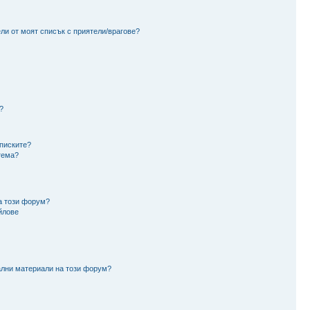
ли от моят списък с приятели/врагове?
?
аписките?
тема?
а този форум?
йлове
ални материали на този форум?