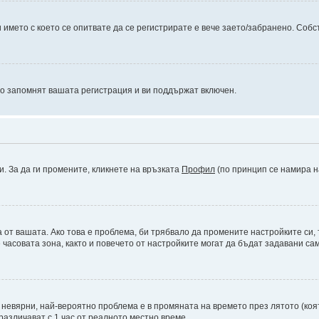
името с което се опитвате да се регистрирате е вече заето/забранено. Собс
то запомнят вашата регистрация и ви поддържат включен.
и. За да ги промените, кликнете на връзката
Профил
(по принцип се намира н
а от вашата. Ако това е проблема, би трябвало да промените настройките си,
асовата зона, както и повечето от настройките могат да бъдат задавани само
а невярни, най-вероятно проблема е в промяната на времето през лятото (коят
различават с 1 час от реалното местно време.