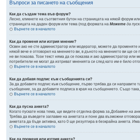
Въпроси за писането на съобщения
Как да създам тема във форум?
Лесно, кликнете на съответния бутон на страницата на някой форум или
страницата на даден форум или тема (под формата на
Можете
да пус
Върнете се в началото
Как да променя или изтрия мнение?
Освен ако не сте администратор или модератор, можете да променяте 
някой вече е отговорил на мнението ви, в дъното на мнението ви ще се п
не ви показва. Този текст няма да се показва и ако администратор ил
потребители не могат да изтриват мненията си след като им е било отг
Върнете се в началото
Как да добавя подпис към съобщенията си?
За да добавите подпис към съобщение, първо трябва да си направите т
съобщение, за да добавите подписа в края на съобщението. Също така
Върнете се в началото
Как да пусна анкета?
Когато пускате нова тема, ще видите отделна форма за
Добавяне на ан
Трябва да въведете заглавие на анкетата и поне два възможни отговора
анкетата да бъде активна, като 0 ще резултира в безкрайна анкета. Им
Върнете се в началото
Как да променя или изтрия анкета?