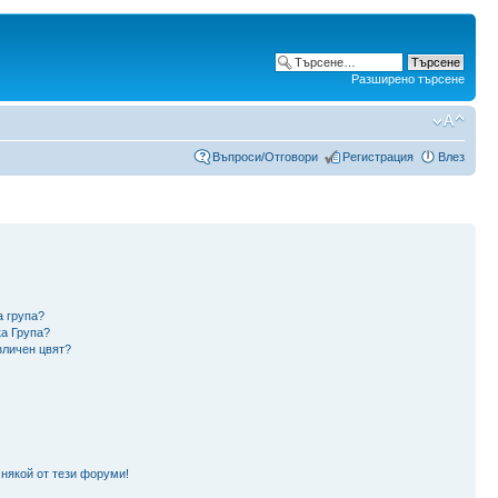
Разширено търсене
Въпроси/Отговори
Регистрация
Влез
а група?
ка Група?
зличен цвят?
 някой от тези форуми!