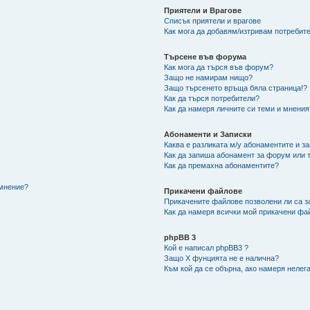
Приятели и Врагове
Списък приятели и врагове
Как мога да добавям/изтривам потребите
Търсене във форума
Как мога да търся във форум?
Защо не намирам нищо?
Защо търсенето връща бяла страница!?
Как да търся потребители?
Как да намеря личните си теми и мнения
Абонаменти и Записки
Каква е разликата м/у абонаментите и з
Как да запиша абонамент за форум или 
Как да премахна абонаментите?
/мнение?
Прикачени файлове
Прикачените файлове позволени ли са з
Как да намеря всички мой прикачени фа
phpBB 3
Кой е написал phpBB3 ?
Защо X фунцията не е налична?
Към кой да се обърна, ако намеря нелег