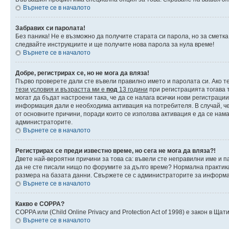
Върнете се в началото
Забравих си паролата!
Без паника! Не е възможно да получите старата си парола, но за сметка
следвайте инструкциите и ще получите нова парола за нула време!
Върнете се в началото
Добре, регистрирах се, но не мога да вляза!
Първо проверете дали сте въвели правилно името и паролата си. Ако те
тези условия и възрастта ми е
под
13 години
при регистрацията тогава т
могат да бъдат настроени така, че да се налага всички нови регистраци
информация дали е необходима активация на потребителя. В случай, че 
от основните причини, поради които се използва активация е да се нам
администраторите.
Върнете се в началото
Регистрирах се преди известно време, но сега не мога да вляза?!
Двете най-вероятни причини за това са: въвели сте неправилни име и па
да не сте писали нищо по форумите за дълго време? Нормална практик
размера на базата данни. Свържете се с администраторите за информац
Върнете се в началото
Какво е COPPA?
COPPA или (Child Online Privacy and Protection Act of 1998) е закон в 
Върнете се в началото