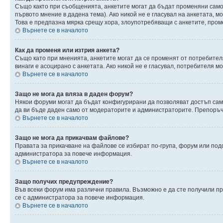
Също както при съобщенията, анкетите могат да бъдат променяни само 
първото мнение в дадена тема). Ако никой не е гласувал на анкетата, 
Това е предпазна мярка срещу хора, злоупотребяващи с анкетите, пром
Върнете се в началото
Как да променя или изтрия анкета?
Също като при мненията, анкетите могат да се променят от потребителя
винаги е асоцирано с анкетата. Ако никой не е гласувал, потребителя 
Върнете се в началото
Защо не мога да вляза в даден форум?
Някои форуми могат да бъдат конфигурирани да позволяват достъп само 
да ви бъде даден само от модераторите и администраторите. Препоръчв
Върнете се в началото
Защо не мога да прикачвам файлове?
Правата за прикачване на файлове се избират по-група, форум или по
администратора за повече информация.
Върнете се в началото
Защо получих предупреждение?
Във всеки форум има различни правила. Възможно е да сте получили п
се с администратора за повече информация.
Върнете се в началото