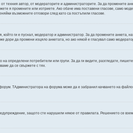
от техния автор, от модераторите и администраторите. За да промените анк
можете я промените или изтриете. Ако обаче има поставени гласове, само мо
еняйки възможните отговори след като са постъпили гласове.
, който ги е пуснал, модератор и администратор. За да промените анкета, н
може дори да промени изцяло анкетата, но ако някой е гласувал само модерат
на определени потребители или групи. За да ги видите, разгледате, пишете 
аме да се свържете с тях.
дфорум. TАдминистратора на форума може да е забранил качването на файлов
редупреждение, защото сте нарушили някое от правилата. Решението се взе