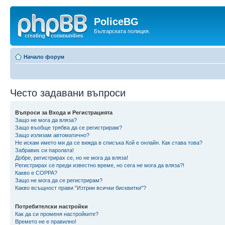
PoliceBG
Българската полиция.
Начало форум
Често задавани въпроси
Въпроси за Входа и Регистрацията
Защо не мога да вляза?
Защо въобще трябва да се регистрирам?
Защо излизам автоматично?
Не искам името ми да се вижда в списъка Кой е онлайн. Как става това?
Забравих си паролата!
Добре, регистрирах се, но не мога да вляза!
Регистрирах се преди известно време, но сега не мога да вляза?!
Какво е COPPA?
Защо не мога да се регистрирам?
Какво всъщност прави "Изтрии всички бисквитки"?
Потребителски настройки
Как да си променя настройките?
Времето не е правилно!