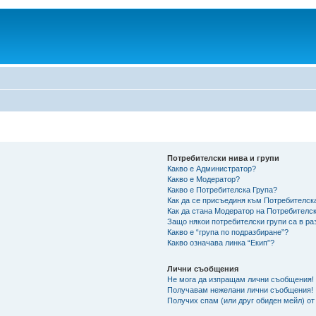
Потребителски нива и групи
Какво е Администратор?
Какво е Модератор?
Какво е Потребителска Група?
Как да се присъединя към Потребителск
Как да стана Модератор на Потребителс
Защо някои потребителски групи са в ра
Какво е “група по подразбиране”?
Какво означава линка “Екип”?
Лични съобщения
Не мога да изпращам лични съобщения!
Получавам нежелани лични съобщения!
Получих спам (или друг обиден мейл) от