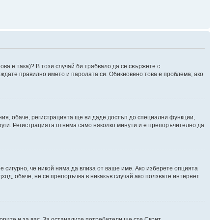
ова е така)? В този случай би трябвало да се свържете с
веждате правилно името и паролата си. Обикновено това е проблема; ако
ния, обаче, регистрацията ще ви даде достъп до специални функции,
руги. Регистрацията отнема само няколко минути и е препоръчително да
 е сигурно, че никой няма да влиза от ваше име. Ако изберете опцията
дход, обаче, не се препоръчва в никакъв случай ако ползвате интернет
орите и за вас. За останалите потребители ще сте Скрит.