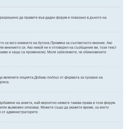
е разрешено да правите във даден форум е показано в дъното на
о си като кликнете на бутона
Промяна
за съответното мнение. Ако
ли мнението си. Ако никой не е отговорил на съобщение ви, този текст
какво и защо са променили). Моля забележете, че обикновените
 да включите опцията
Добави подпис
от формата за пускане на
дписа.
обавяне на анкета, най-вероятно нямате такива права в този форум.
ете възможен отговор
. Можете също да укажете време, за което
я от администраторите.