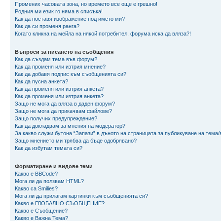
Промених часовата зона, но времето все още е грешно!
Родния ми език го няма в списъка!
Как да поставя изображение под името ми?
Как да си променя ранга?
Когато кликна на мейла на някой потребител, форума иска да вляза?!
Въпроси за писането на съобщения
Как да създам тема във форум?
Как да променя или изтрия мнение?
Как да добавя подпис към съобщенията си?
Как да пусна анкета?
Как да променя или изтрия анкета?
Как да променя или изтрия анкета?
Защо не мога да вляза в даден форум?
Защо не мога да прикачвам файлове?
Защо получих предупреждение?
Как да докладвам за мнения на модератор?
За какво служи бутона “Запази” в дъното на страницата за публикуване на тема
Защо мнението ми трябва да бъде одобрявано?
Как да избутам темата си?
Форматиране и видове теми
Какво е BBCode?
Мога ли да ползвам HTML?
Какво са Smilies?
Мога ли да прилагам картинки към съобщенията си?
Какво е ГЛОБАЛНО СЪОБЩЕНИЕ?
Какво е Съобщение?
Какво е Важна Тема?