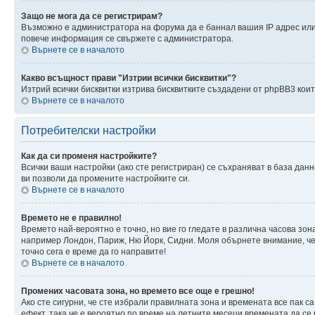
Защо не мога да се регистрирам?
Възможно е администратора на форума да е баннал вашия IP адрес или 
повече информация се свържете с администратора.
Върнете се в началото
Какво всъщност прави "Изтрии всички бисквитки"?
Изтрий всички бисквитки изтрива бисквитките създадени от phpBB3 кои
Върнете се в началото
Потребителски настройки
Как да си променя настройките?
Всички ваши настройки (ако сте регистриран) се съхраняват в база данн
ви позволи да промените настройките си.
Върнете се в началото
Времето не е правилно!
Времето най-вероятно е точно, но вие го гледате в различна часова зон
например Лондон, Париж, Ню Йорк, Сидни. Моля обърнете внимание, че ч
точно сега е време да го направите!
Върнете се в началото
Промених часовата зона, но времето все още е грешно!
Ако сте сигурни, че сте избрали правилната зона и времената все пак с
ефект, така че е вероятно по време на летните месеци времената да се 