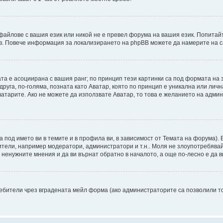
файлове с вашия език или никой не е превел форума на вашия език. Попитай
ъв. Повече информация за локализирането на phpBB можете да намерите на с
ата е асоциирана с вашия ранг; по принцип тези картинки са под формата на
 друга, по-голяма, позната като Аватар, която по принцип е уникална или ли
Аватарите. Ако не можете да използвате Аватар, то това е желанието на адми
а под името ви в темите и в профила ви, в зависимост от Темата на форума).
ители, например модератори, администратори и т.н.. Моля не злоупотребява
ненужните мнения и да ви върнат обратно в началото, а още по-лесно е да ви
бители чрез вградената мейл форма (ако администраторите са позволили това