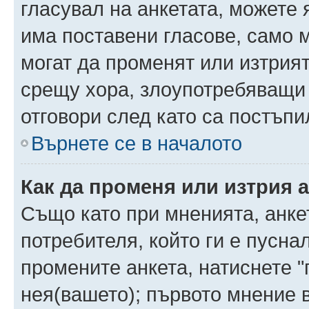
гласувал на анкетата, можете 
има поставени гласове, само 
могат да променят или изтрият
срещу хора, злоупотребяващи 
отговори след като са постъпи
Върнете се в началото
Как да променя или изтрия 
Също като при мненията, анкет
потребителя, който ги е пусна
промените анкета, натиснете "
нея(вашето); първото мнение в