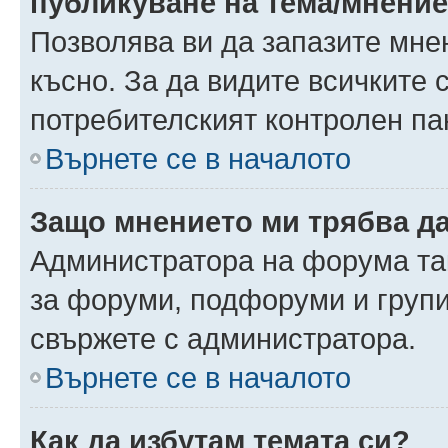
публикуване на тема/мнени
Позволява ви да запазите мнен
късно. За да видите всичките 
потребителският контролен па
Върнете се в началото
Защо мнението ми трябва д
Администратора на форума так
за форуми, подфоруми и груп
свържете с администратора.
Върнете се в началото
Как да избутам темата си?