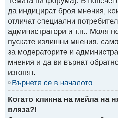
Темата на форума). В повечет
да индицират броя мнения, ко
отличат специални потребител
администратори и т.н.. Моля н
пускате излишни мнения, само 
за модераторите и администра
мнения и да ви върнат обратно
изгонят.
Върнете се в началото
Когато кликна на мейла на 
вляза?!