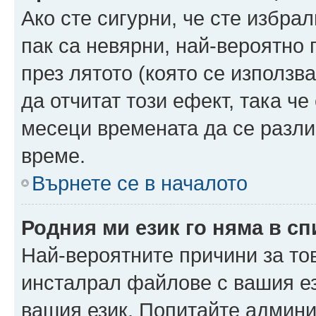
Ако сте сигурни, че сте избра
пак са невярни, най-вероятно
през лятото (която се използв
да отчитат този ефект, така че
месеци времената да се разли
време.
Върнете се в началото
Родния ми език го няма в сп
Най-вероятните причини за то
инсталрал файлове с вашия ез
вашия език. Попитайте админ