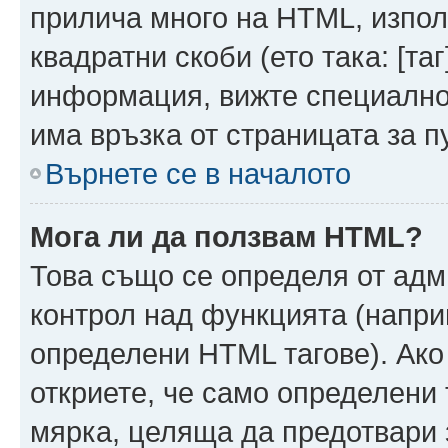
прилича много на HTML, използ
квадратни скоби (ето така: [таг]
информация, вижте специално
има връзка от страницата за п
Върнете се в началото
Мога ли да ползвам HTML?
Това също се определя от адм
контрол над функцията (напри
определени HTML тагове). Ако
откриете, че само определени 
мярка, целяща да предотвари з