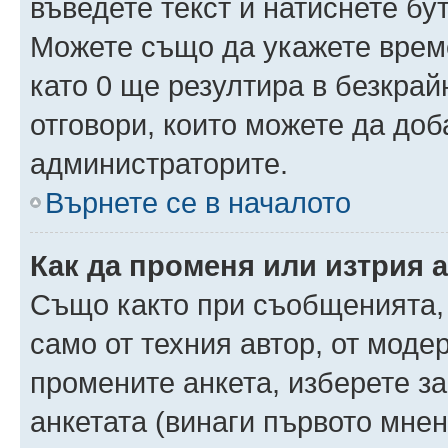
въведете текст и натиснете б
Можете също да укажете време,
като 0 ще резултира в безкра
отговори, които можете да доб
администраторите.
Върнете се в началото
Как да променя или изтрия 
Също както при съобщенията, 
само от техния автор, от моде
промените анкета, изберете з
анкетата (винаги първото мнен