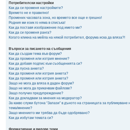
Потребителски настройки
Как да си променя настройките?
Времето не е правилно!
Промених часовата зона, но времето все още е грешно!
Родния ми език го няма в списъка!
Как да поставя изображение под името ми?
Как да си променя ранга?
Когато кликна на мейла на някой потребител, форума иска да вляза?!
Въпроси за писането на съобщения
Как да създам тема във форум?
Как да променя или изтрия мнение?
Как да добавя подпис към съобщенията си?
Как да пусна анкета?
Как да променя или изтрия анкета?
Как да променя или изтрия анкета?
Защо не мога да вляза в даден форум?
Защо не мога да прикачвам файлове?
Защо получих предупреждение?
Как да докладвам за мнения на модератор?
За какво служи бутона “Запази” в дъното на страницата за публикуване 
тема/мнение?
Защо мнението ми трябва да бъде одобрявано?
Как да избутам темата си?
Форматиране и видове теми