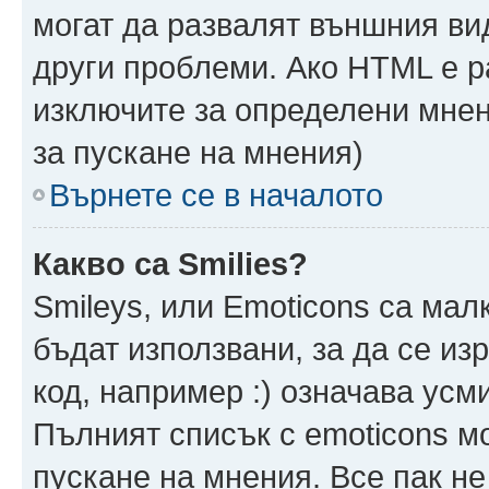
могат да развалят външния ви
други проблеми. Ако HTML е р
изключите за определени мнен
за пускане на мнения)
Върнете се в началото
Какво са Smilies?
Smileys, или Emoticons са мал
бъдат използвани, за да се из
код, например :) означава усми
Пълният списък с emoticons м
пускане на мнения. Все пак не