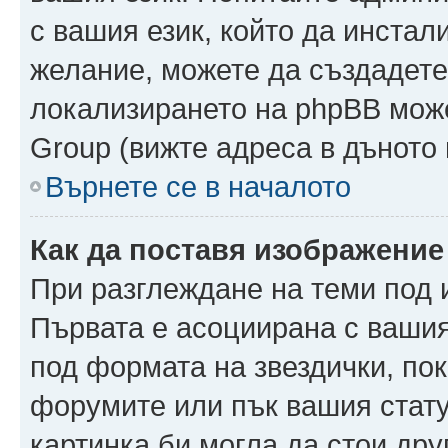
с вашия език, който да инстали
желание, можете да създадете
локализирането на phpBB може
Group (вижте адреса в дъното 
Върнете се в началото
Как да поставя изображение
При разглеждане на теми под и
Първата е асоциирана с вашия 
под формата на звездички, по
форумите или пък вашия стату
картинка би могла да стои друг