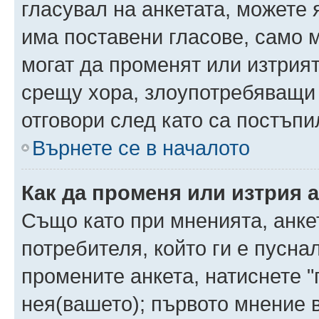
гласувал на анкетата, можете 
има поставени гласове, само 
могат да променят или изтрият
срещу хора, злоупотребяващи 
отговори след като са постъпи
Върнете се в началото
Как да променя или изтрия 
Също като при мненията, анкет
потребителя, който ги е пусна
промените анкета, натиснете "
нея(вашето); първото мнение в