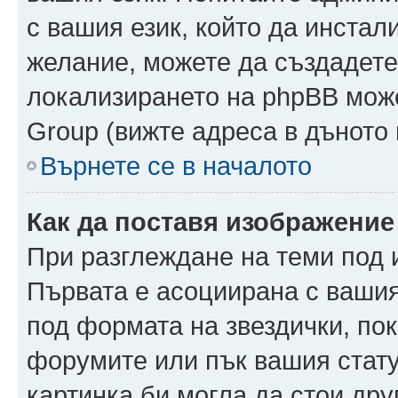
с вашия език, който да инстали
желание, можете да създадете
локализирането на phpBB може
Group (вижте адреса в дъното 
Върнете се в началото
Как да поставя изображение
При разглеждане на теми под и
Първата е асоциирана с вашия 
под формата на звездички, по
форумите или пък вашия стату
картинка би могла да стои друг