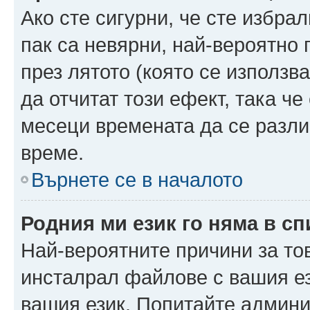
Ако сте сигурни, че сте избра
пак са невярни, най-вероятно
през лятото (която се използв
да отчитат този ефект, така че
месеци времената да се разли
време.
Върнете се в началото
Родния ми език го няма в сп
Най-вероятните причини за то
инсталрал файлове с вашия ез
вашия език. Попитайте админ