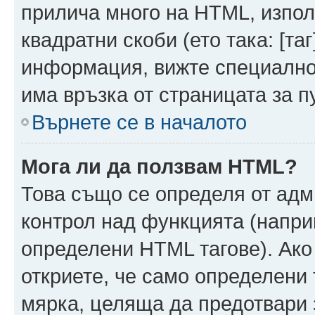
прилича много на HTML, използ
квадратни скоби (ето така: [таг]
информация, вижте специално
има връзка от страницата за п
Върнете се в началото
Мога ли да ползвам HTML?
Това също се определя от адм
контрол над функцията (напри
определени HTML тагове). Ако
откриете, че само определени 
мярка, целяща да предотвари з