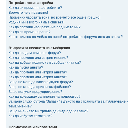
Потребителски настройки
Как да си променя настройките?
Времето не е правилно!
Промених часовата зона, но времето все още е грешно!
Родния ми език го няма в списъка!
Как да поставя изображение под името ми?
Как да си променя ранга?
Когато кликна на мейла на някой потребител, форума иска да вляза?!
Въпроси за писането на съобщения
Как да създам тема във форум?
Как да променя или изтрия мнение?
Как да добавя подпис към съобщенията си?
Как да пусна анкета?
Как да променя или изтрия анкета?
Как да променя или изтрия анкета?
Защо не мога да вляза в даден форум?
Защо не мога да прикачвам файлове?
Защо получих предупреждение?
Как да докладвам за мнения на модератор?
За какво служи бутона “Запази” в дъното на страницата за публикуване 
тема/мнение?
Защо мнението ми трябва да бъде одобрявано?
Как да избутам темата си?
Форматиране и видове теми