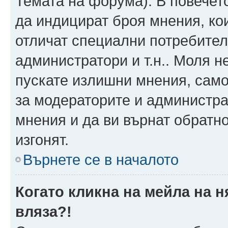
Темата на форума). В повечет
да индицират броя мнения, ко
отличат специални потребител
администратори и т.н.. Моля н
пускате излишни мнения, само 
за модераторите и администра
мнения и да ви върнат обратно
изгонят.
Върнете се в началото
Когато кликна на мейла на 
вляза?!