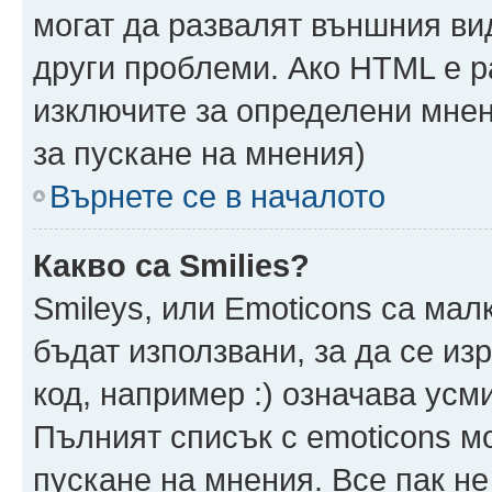
могат да развалят външния ви
други проблеми. Ако HTML е р
изключите за определени мнен
за пускане на мнения)
Върнете се в началото
Какво са Smilies?
Smileys, или Emoticons са мал
бъдат използвани, за да се из
код, например :) означава усми
Пълният списък с emoticons м
пускане на мнения. Все пак не