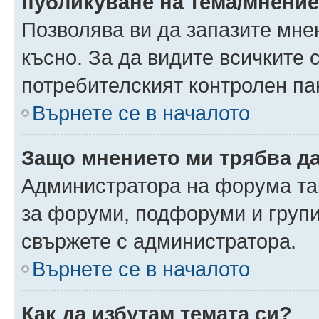
публикуване на тема/мнени
Позволява ви да запазите мнен
късно. За да видите всичките 
потребителският контролен па
Върнете се в началото
Защо мнението ми трябва д
Администратора на форума так
за форуми, подфоруми и груп
свържете с администратора.
Върнете се в началото
Как да избутам темата си?