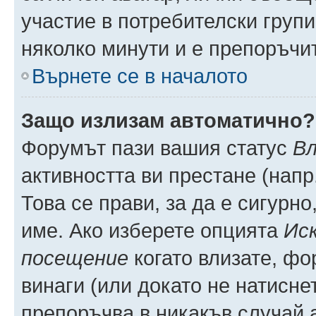
участие в потребителски групи
няколко минути и е препоръчит
Върнете се в началото
Защо излизам автоматично?
Форумът пази вашия статус
Вл
активността ви престане (напр
Това се прави, за да е сигурно
име. Ако изберете опцията
Иск
посещение
когато влизате, фо
винаги (или докато не натиснет
препоръчва в никакъв случай а