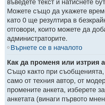
въведете текст и натиснете б
Можете също да укажете време,
като 0 ще резултира в безкра
отговори, които можете да доб
администраторите.
Върнете се в началото
Как да променя или изтрия 
Също както при съобщенията, 
само от техния автор, от моде
промените анкета, изберете з
анкетата (винаги първото мнен