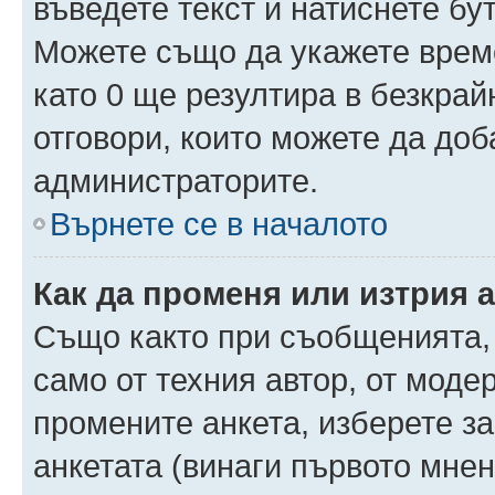
въведете текст и натиснете б
Можете също да укажете време,
като 0 ще резултира в безкра
отговори, които можете да доб
администраторите.
Върнете се в началото
Как да променя или изтрия 
Също както при съобщенията, 
само от техния автор, от моде
промените анкета, изберете з
анкетата (винаги първото мнен