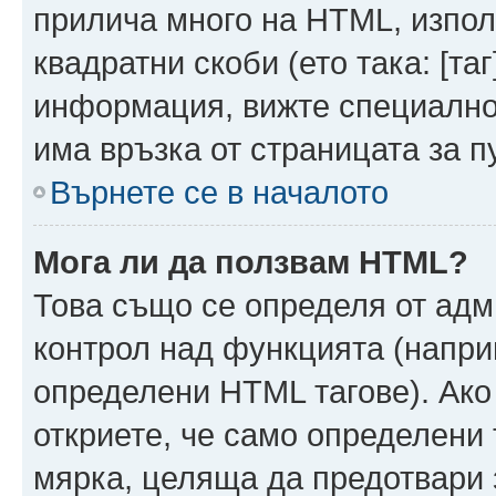
прилича много на HTML, използ
квадратни скоби (ето така: [таг]
информация, вижте специално
има връзка от страницата за п
Върнете се в началото
Мога ли да ползвам HTML?
Това също се определя от адм
контрол над функцията (напри
определени HTML тагове). Ако
откриете, че само определени 
мярка, целяща да предотвари з