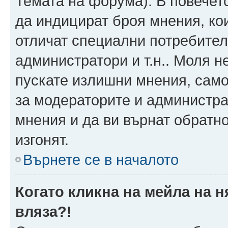
Темата на форума). В повечет
да индицират броя мнения, ко
отличат специални потребител
администратори и т.н.. Моля н
пускате излишни мнения, само 
за модераторите и администра
мнения и да ви върнат обратно
изгонят.
Върнете се в началото
Когато кликна на мейла на 
вляза?!