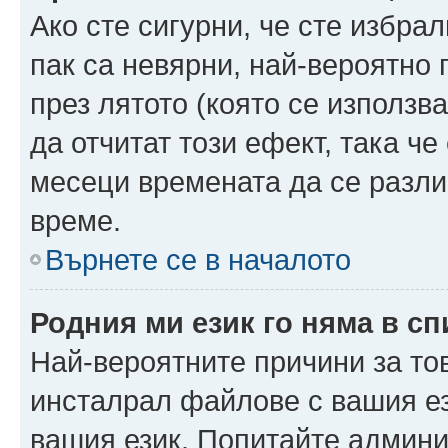
Ако сте сигурни, че сте избра
пак са невярни, най-вероятно
през лятото (която се използв
да отчитат този ефект, така че
месеци времената да се разли
време.
Върнете се в началото
Родния ми език го няма в сп
Най-вероятните причини за то
инсталрал файлове с вашия ез
вашия език. Попитайте админ