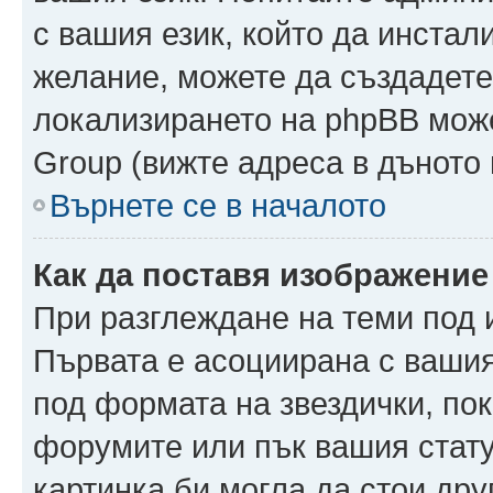
с вашия език, който да инстали
желание, можете да създадете
локализирането на phpBB може
Group (вижте адреса в дъното 
Върнете се в началото
Как да поставя изображение
При разглеждане на теми под и
Първата е асоциирана с вашия 
под формата на звездички, по
форумите или пък вашия стату
картинка би могла да стои друг