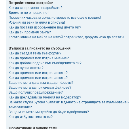
Потребителски настройки
Как да си променя настройките?
Времето не е правилно!
Промених часовата зона, но времето все още е грешно!
Родния ми език го няма в списъка!
Как да поставя изображение под името ми?
Как да си променя ранга?
Когато кликна на мейла на някой потребител, форума иска да вляза?!
Въпроси за писането на съобщения
Как да създам тема във форум?
Как да променя или изтрия мнение?
Как да добавя подпис към съобщенията си?
Как да пусна анкета?
Как да променя или изтрия анкета?
Как да променя или изтрия анкета?
Защо не мога да вляза в даден форум?
Защо не мога да прикачвам файлове?
Защо получих предупреждение?
Как да докладвам за мнения на модератор?
За какво служи бутона “Запази” в дъното на страницата за публикуване 
тема/мнение?
Защо мнението ми трябва да бъде одобрявано?
Как да избутам темата си?
Форматиране и видове теми