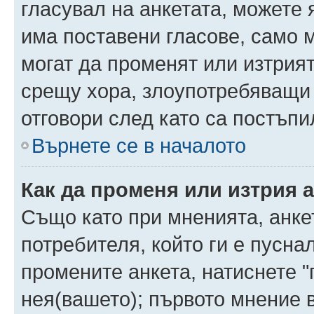
гласувал на анкетата, можете 
има поставени гласове, само 
могат да променят или изтрият
срещу хора, злоупотребяващи 
отговори след като са постъпи
Върнете се в началото
Как да променя или изтрия 
Също като при мненията, анкет
потребителя, който ги е пусна
промените анкета, натиснете "
нея(вашето); първото мнение в