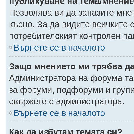
публикуване на тема/мнени
Позволява ви да запазите мнен
късно. За да видите всичките 
потребителският контролен па
Върнете се в началото
Защо мнението ми трябва д
Администратора на форума так
за форуми, подфоруми и груп
свържете с администратора.
Върнете се в началото
Как да избутам темата си?