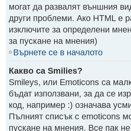
могат да развалят външния ви
други проблеми. Ако HTML е р
изключите за определени мнен
за пускане на мнения)
Върнете се в началото
Какво са Smilies?
Smileys, или Emoticons са мал
бъдат използвани, за да се из
код, например :) означава усми
Пълният списък с emoticons м
пускане на мнения. Все пак не