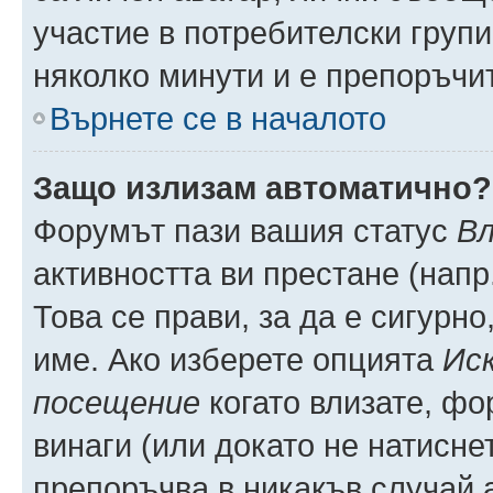
участие в потребителски групи
няколко минути и е препоръчит
Върнете се в началото
Защо излизам автоматично?
Форумът пази вашия статус
Вл
активността ви престане (напр
Това се прави, за да е сигурно
име. Ако изберете опцията
Иск
посещение
когато влизате, фо
винаги (или докато не натиснет
препоръчва в никакъв случай а