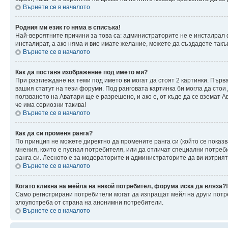
Върнете се в началото
Родния ми език го няма в списъка!
Най-вероятните причини за това са: администраторите не е инсталрал 
инсталират, а ако няма и вие имате желание, можете да създадете так
Върнете се в началото
Как да поставя изображение под името ми?
При разглеждане на теми под името ви могат да стоят 2 картинки. Първ
вашия статут на тези форуми. Под ранговата картинка би могла да стои
ползването на Аватари ще е разрешено, и ако е, от къде да се вземат 
че има сериозни такива!
Върнете се в началото
Как да си променя ранга?
По принцип не можете директно да промените ранга си (който се показв
мнения, които е пуснал потребителя, или да отличат специални потреб
ранга си. Лесното е за модераторите и администраторите да ви изтрият 
Върнете се в началото
Когато кликна на мейла на някой потребител, форума иска да вляза?!
Само регистрирани потребители могат да изпращат мейл на други потре
злоупотреба от страна на анонимни потребители.
Върнете се в началото