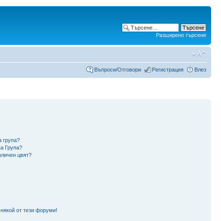
Разширено търсене
Въпроси/Отговори
Регистрация
Влез
а група?
ка Група?
зличен цвят?
 някой от тези форуми!