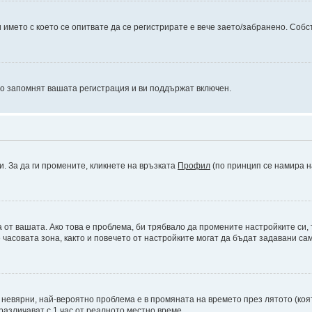
името с което се опитвате да се регистрирате е вече заето/забранено. Собс
то запомнят вашата регистрация и ви поддържат включен.
и. За да ги промените, кликнете на връзката
Профил
(по принцип се намира н
а от вашата. Ако това е проблема, би трябвало да промените настройките си,
асовата зона, както и повечето от настройките могат да бъдат задавани само
а невярни, най-вероятно проблема е в промяната на времето през лятото (коят
различават с 1 час от реалното местно време.