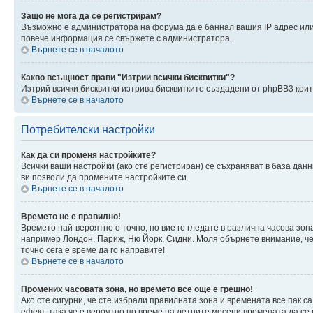
Защо не мога да се регистрирам?
Възможно е администратора на форума да е баннал вашия IP адрес или 
повече информация се свържете с администратора.
Върнете се в началото
Какво всъщност прави "Изтрии всички бисквитки"?
Изтрий всички бисквитки изтрива бисквитките създадени от phpBB3 кои
Върнете се в началото
Потребителски настройки
Как да си променя настройките?
Всички ваши настройки (ако сте регистриран) се съхраняват в база данн
ви позволи да промените настройките си.
Върнете се в началото
Времето не е правилно!
Времето най-вероятно е точно, но вие го гледате в различна часова зон
например Лондон, Париж, Ню Йорк, Сидни. Моля обърнете внимание, че ч
точно сега е време да го направите!
Върнете се в началото
Промених часовата зона, но времето все още е грешно!
Ако сте сигурни, че сте избрали правилната зона и времената все пак с
ефект, така че е вероятно по време на летните месеци времената да се 