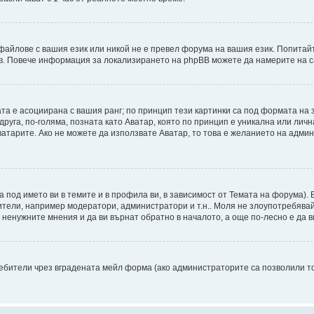
файлове с вашия език или никой не е превел форума на вашия език. Попитай
ъв. Повече информация за локализирането на phpBB можете да намерите на с
ата е асоциирана с вашия ранг; по принцип тези картинки са под формата на
 друга, по-голяма, позната като Аватар, която по принцип е уникална или ли
Аватарите. Ако не можете да използвате Аватар, то това е желанието на адми
а под името ви в темите и в профила ви, в зависимост от Темата на форума).
ители, например модератори, администратори и т.н.. Моля не злоупотребява
ненужните мнения и да ви върнат обратно в началото, а още по-лесно е да ви
бители чрез вградената мейл форма (ако администраторите са позволили това