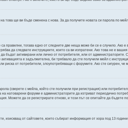
 на това ще ви бъде сменена с нова. За да получите новата си парола по мей
 са правилни, тогава едно от следните две неща може би се е случило. Ако 
рябва да следвате инструкциите, които са ви изпратени. Ако това не е ваши
и да бъдат активирани или лично от потребителя, или от администраторите. С
активацията е задължителна, би трябвало да сте получили мейл с инструкции.
али риска от потребители, злоупотребяващи с форумите. Ако сте сигурен, че
рола (сверете с мейла, който сте получили при регистрация) или потребителят
а на натоварени форуми е администраторите да изтриват периодично потреби
ия. Можете да се регистрирате отново, и този път се опитайте да бъдете по
Щатите, изискващ от сайтовете, които събират информация от хора под 13 годин