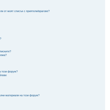
ли от моят списък с приятели/врагове?
?
аписките?
тема?
а този форум?
йлове
ални материали на този форум?