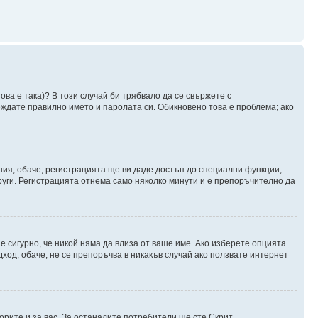
ова е така)? В този случай би трябвало да се свържете с
веждате правилно името и паролата си. Обикновено това е проблема; ако
ния, обаче, регистрацията ще ви даде достъп до специални функции,
руги. Регистрацията отнема само няколко минути и е препоръчително да
 е сигурно, че никой няма да влиза от ваше име. Ако изберете опцията
дход, обаче, не се препоръчва в никакъв случай ако ползвате интернет
орите и за вас. За останалите потребители ще сте Скрит.