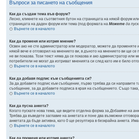
Въпроси за писането на съобщения
Как да създам тема във форум?
Лесно, кликнете на съответния бутон на страницата на някой форум или
страницата на даден форум или тема (под формата на
Можете
да пус
Върнете се в началото
Как да променя или изтрия мнение?
Освен ако не сте администратор или модератор, можете да променяте 
някой вече е отговорил на мнението ви, в дъното на мнението ви ще се п
не ви показва. Този текст няма да се показва и ако администратор ил
потребители не могат да изтриват мненията си след като им е било отг
Върнете се в началото
Как да добавя подпис към съобщенията си?
За да добавите подпис към съобщение, първо трябва да си направите т
съобщение, за да добавите подписа в края на съобщението. Също така
Върнете се в началото
Как да пусна анкета?
Когато пускате нова тема, ще видите отделна форма за
Добавяне на ан
Трябва да въведете заглавие на анкетата и поне два възможни отговора
анкетата да бъде активна, като 0 ще резултира в безкрайна анкета. Им
Върнете се в началото
Как да променя или изтрия анкета?