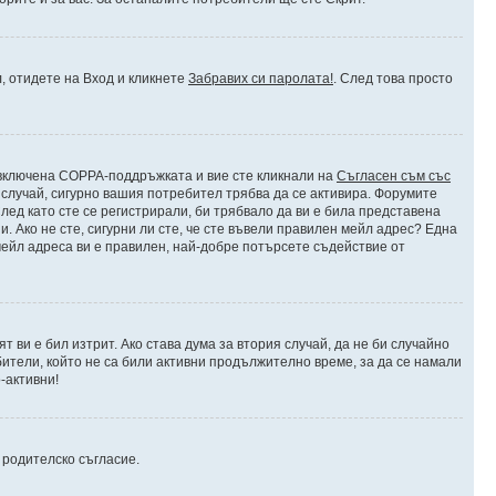
л, отидете на Вход и кликнете
Забравих си паролата!
. След това просто
е включена COPPA-поддръжката и вие сте кликнали на
Съгласен съм със
я случай, сигурно вашия потребител трябва да се активира. Форумите
лед като сте се регистрирали, би трябвало да ви е била представена
 Ако не сте, сигурни ли сте, че сте въвели правилен мейл адрес? Една
 мейл адреса ви е правилен, най-добре потърсете съдействие от
 ви е бил изтрит. Ако става дума за втория случай, да не би случайно
тели, който не са били активни продължително време, за да се намали
-активни!
и родителско съгласие.