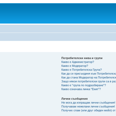
Потребителски нива и групи
Какво е Администратор?
Какво е Модератор?
Какво е Потребителска Група?
Как да се присъединя към Потребителск
Как да стана Модератор на Потребителс
Защо някои потребителски групи са в ра
Какво е “група по подразбиране”?
Какво означава линка “Екип”?
Лични съобщения
Не мога да изпращам лични съобщения!
Получавам нежелани лични съобщения!
Получих спам (или друг обиден мейл) от