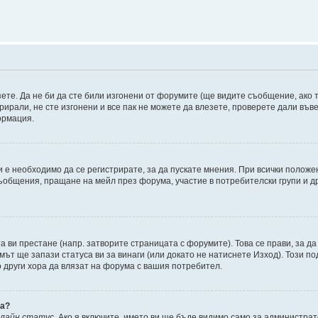
зете. Да не би да сте били изгонени от форумите (ще видите съобщение, ако т
трирали, не сте изгонени и все пак не можете да влезете, проверете дали въ
ормация.
 е необходимо да се регистрирате, за да пускате мнения. При всички положе
съобщения, пращане на мейл през форума, участие в потребителски групи и д
та ви престане (напр. затворите страницата с форумите). Това се прави, за да
мът ще запази статуса ви за винаги (или докато не натиснете Изход). Този по
о други хора да влязат на форума с вашия потребител.
ва?
нлайн статус
. Ако я включите, името ви ще бъде видимо само за администрат