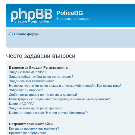
PoliceBG
Българската полиция.
Начало форум
Често задавани въпроси
Въпроси за Входа и Регистрацията
Защо не мога да вляза?
Защо въобще трябва да се регистрирам?
Защо излизам автоматично?
Не искам името ми да се вижда в списъка Кой е онлайн. Как става това?
Забравих си паролата!
Добре, регистрирах се, но не мога да вляза!
Регистрирах се преди известно време, но сега не мога да вляза?!
Какво е COPPA?
Защо не мога да се регистрирам?
Какво всъщност прави "Изтрии всички бисквитки"?
Потребителски настройки
Как да си променя настройките?
Времето не е правилно!