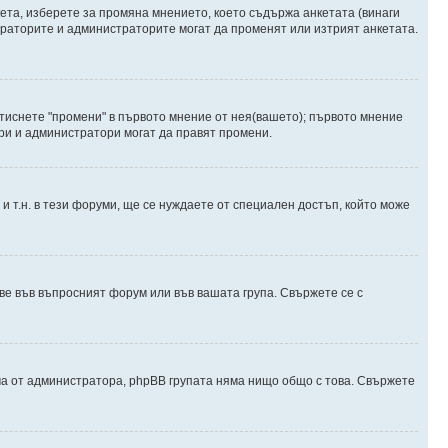
ета, изберете за промяна мнението, което съдържа анкетата (винаги
дераторите и администраторите могат да променят или изтрият анкетата.
атиснете "промени" в първото мнение от нея(вашето); първото мнение
ори и администратори могат да правят промени.
и т.н. в тези форуми, ще се нуждаете от специален достъп, който може
е във въпросният форум или във вашата група. Свържете се с
ма от администратора, phpBB групата няма нищо общо с това. Свържете