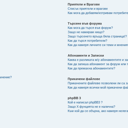
Приятели и Врагове
Списък приятели и врагове
Как мога да добавям/изтривам потребите
Търсене във форума
Как мога да търся във форум?
Защо не намирам нищо?
Защо търсенето връща бяла страница!?
Как да търся потребители?
Как да намеря личните си теми и мнения
Абонаменти и Записки
Каква е разликата м/у абонаментите и з
Как да запиша абонамент за форум или 
Как да премахна абонаментите?
/мнение?
Прикачени файлове
Прикачените файлове позволени ли са з
Как да намеря всички мой прикачени фа
phpBB 3
Кой е написал phpBB3 ?
Защо X фунцията не е налична?
Към кой да се обърна, ако намеря нелег