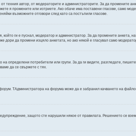
от техния автор, от модераторите и администраторите. За да промените анк
можете я промените или изтриете. Ако обаче има поставени гласове, само мо
еняйки възможните отговори след като са постъпили гласове.
, който ги е пуснал, модератор и администратор. За да промените анкета, н
може дори да промени изцяло анкетата, но ако някой е гласувал само модерат
на определени потребители или групи. За да ги видите, разгледате, пишете 
аме да се свържете с тях.
дфорум. TАдминистратора на форума може да е забранил качването на файлов
редупреждение, защото сте нарушили някое от правилата. Решението се взе