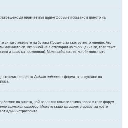
е разрешено да правите във даден форум е показано в дъното на
о си като кликнете на бутона
Промяна
за съответното мнение. Ако
ли мнението си. Ако никой не е отговорил на съобщение ви, този текст
какво и защо са променили). Моля забележете, че обикновените
 да включите опцията
Добави подпис
от формата за пускане на
дписа.
обавяне на анкета, най-вероятно нямате такива права в този форум.
ете възможен отговор
. Можете също да укажете време, за което
я от администраторите.