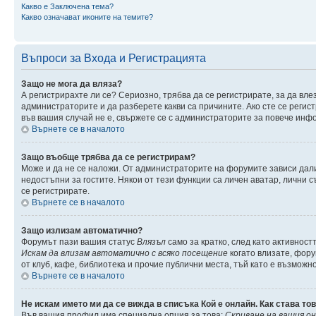
Какво е Заключена тема?
Какво означават иконите на темите?
Въпроси за Входа и Регистрацията
Защо не мога да вляза?
А регистрирахте ли се? Сериозно, трябва да се регистрирате, за да вле
администраторите и да разберете какви са причините. Ако сте се регис
във вашия случай не е, свържете се с администраторите за повече инф
Върнете се в началото
Защо въобще трябва да се регистрирам?
Може и да не се наложи. От администраторите на форумите зависи дали
недостъпни за гостите. Някои от тези функции са личен аватар, лични 
се регистрирате.
Върнете се в началото
Защо излизам автоматично?
Форумът пази вашия статус
Влязъл
само за кратко, след като активност
Искам да влизам автоматично с всяко посещение
когато влизате, фору
от клуб, кафе, библиотека и прочие публични места, тъй като е възможн
Върнете се в началото
Не искам името ми да се вижда в списъка Кой е онлайн. Как става то
Във вашия профил има специална опция за това:
Скриване на вашия о