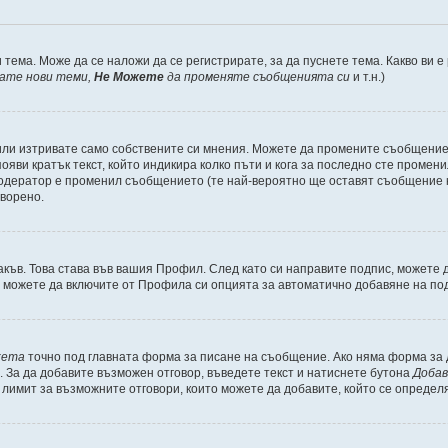
 тема. Може да се наложи да се регистрирате, за да пуснете тема. Какво ви 
кате нови теми,
Не Можете
да променяте съобщенията си
и т.н.)
или изтривате само собствените си мнения. Можете да промените съобщениет
ояви кратък текст, който индикира колко пъти и кога за последно сте промени
и модератор е променил съобщението (те най-вероятно ще оставят съобщение 
оворено.
акъв. Това става във вашия Профил. След като си направите подпис, можете
, можете да включите от Профила си опцията за автоматично добавяне на по
кета
точно под главната форма за писане на съобщение. Ако няма форма за д
. За да добавите възможен отговор, въведете текст и натиснете бутона
Добав
а лимит за възможните отговори, които можете да добавите, който се определ