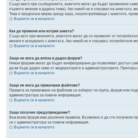
Също както при съобщенията, анкетите могат да бъдат променяни само 
първото мнение в дадена тема). Ако никой не е гласувал на анкетата, 
Това е предпазна мярка срещу хора, злоупотребяващи с анкетите, пром
Върнете се в началото
Как да променя или изтрия анкета?
Също като при мненията, анкетите могат да се променят от потребителя
винаги е асоцирано с анкетата. Ако никой не е гласувал, потребителя 
Върнете се в началото
Защо не мога да вляза в даден форум?
Някои форуми могат да бъдат конфигурирани да позволяват достъп само 
да ви бъде даден само от модераторите и администраторите. Препоръчв
Върнете се в началото
Защо не мога да прикачвам файлове?
Правата за прикачване на файлове се избират по-група, форум или по
администратора за повече информация.
Върнете се в началото
Защо получих предупреждение?
Във всеки форум има различни правила. Възможно е да сте получили п
се с администратора за повече информация.
Върнете се в началото