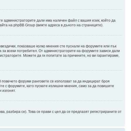
те администраторите дали има наличен файл с вашия език, който да
айта на phpBB Group (вижте адреса в дъното на страниците).
 звездички, показваше колко мнения сте пуснали на форумите или пък
чна за всеки потребител. От администраторите на форумите зависи дали
нистраторите. Можете да ги попитате за причините, но ви гарантираме,
 В повечето форуми ранговете се използват за да индицират броя
йте с форумите, като пускате излишни мнения, само за да повишите
 изгонят.
, разбира се). Това се прави с цел да се предпазят регистрираните от