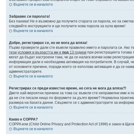
Върнете се в началото
Забравих си паролата!
Без паника! Не е възможно да получите старата си парола, но за сметка
следвайте инструкциите и ще получите нова парола за нула време!
Върнете се в началото
Добре, регистрирах се, но не мога да вляза!
Първо проверете дали сте въвели правилно името и паролата си. Ако те
тези условия и възрастта ми е
под
13 години
при регистрацията тогава т
могат да бъдат настроени така, че да се налага всички нови регистраци
информация дали е необходима активация на потребителя. В случай, че 
от основните причини, поради които се използва активация е да се нам
администраторите.
Върнете се в началото
Регистрирах се преди известно време, но сега не мога да вляза?!
Двете най-вероятни причини за това са: въвели сте неправилни име и па
да не сте писали нищо по форумите за дълго време? Нормална практик
размера на базата данни. Свържете се с администраторите за информац
Върнете се в началото
Какво е COPPA?
COPPA или (Child Online Privacy and Protection Act of 1998) е закон в 
Върнете се в началото