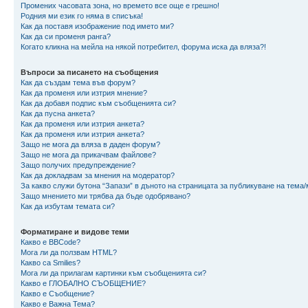
Промених часовата зона, но времето все още е грешно!
Родния ми език го няма в списъка!
Как да поставя изображение под името ми?
Как да си променя ранга?
Когато кликна на мейла на някой потребител, форума иска да вляза?!
Въпроси за писането на съобщения
Как да създам тема във форум?
Как да променя или изтрия мнение?
Как да добавя подпис към съобщенията си?
Как да пусна анкета?
Как да променя или изтрия анкета?
Как да променя или изтрия анкета?
Защо не мога да вляза в даден форум?
Защо не мога да прикачвам файлове?
Защо получих предупреждение?
Как да докладвам за мнения на модератор?
За какво служи бутона “Запази” в дъното на страницата за публикуване на тема
Защо мнението ми трябва да бъде одобрявано?
Как да избутам темата си?
Форматиране и видове теми
Какво е BBCode?
Мога ли да ползвам HTML?
Какво са Smilies?
Мога ли да прилагам картинки към съобщенията си?
Какво е ГЛОБАЛНО СЪОБЩЕНИЕ?
Какво е Съобщение?
Какво е Важна Тема?