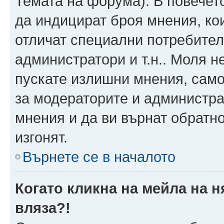
Темата на форума). В повечет
да индицират броя мнения, ко
отличат специални потребител
администратори и т.н.. Моля н
пускате излишни мнения, само 
за модераторите и администра
мнения и да ви върнат обратно
изгонят.
Върнете се в началото
Когато кликна на мейла на 
вляза?!