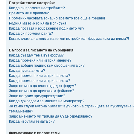
Потребителски настройки
Как да си променя настройките?
Времето не е правилно!
Промених часовата зона, но времето все още е грешно!
Родния ми език го няма в списъка!
Как да поставя изображение под името ми?
Как да си променя ранга?
Когато кликна на мейла на някой потребител, форума иска да вляза?!
Въпроси за писането на съобщения
Как да създам тема във форум?
Как да променя или изтрия мнение?
Как да добавя подпис към съобщенията си?
Как да пусна анкета?
Как да променя или изтрия анкета?
Как да променя или изтрия анкета?
Защо не мога да вляза в даден форум?
Защо не мога да прикачвам файлове?
Защо получих предупреждение?
Как да докладвам за мнения на модератор?
За какво служи бутона “Запази” в дъното на страницата за публикуване 
тема/мнение?
Защо мнението ми трябва да бъде одобрявано?
Как да избутам темата си?
Форматиране и видове теми