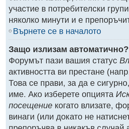
участие в потребителски групи
няколко минути и е препоръчит
Върнете се в началото
Защо излизам автоматично?
Форумът пази вашия статус
Вл
активността ви престане (напр
Това се прави, за да е сигурно
име. Ако изберете опцията
Иск
посещение
когато влизате, фо
винаги (или докато не натиснет
препоръчва в никакъв случай а