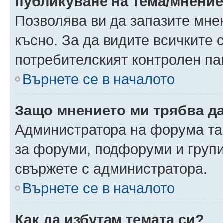
публикуване на тема/мнени
Позволява ви да запазите мнен
късно. За да видите всичките 
потребителският контролен па
Върнете се в началото
Защо мнението ми трябва д
Администратора на форума так
за форуми, подфоруми и груп
свържете с администратора.
Върнете се в началото
Как да избутам темата си?