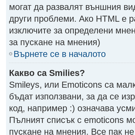
могат да развалят външния ви
други проблеми. Ако HTML е р
изключите за определени мнен
за пускане на мнения)
Върнете се в началото
Какво са Smilies?
Smileys, или Emoticons са мал
бъдат използвани, за да се из
код, например :) означава усми
Пълният списък с emoticons м
пускане на мнения. Все пак не