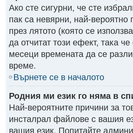
Ако сте сигурни, че сте избра
пак са невярни, най-вероятно
през лятото (която се използв
да отчитат този ефект, така че
месеци времената да се разли
време.
Върнете се в началото
Родния ми език го няма в сп
Най-вероятните причини за то
инсталрал файлове с вашия ез
вашия език. Попитайте админ