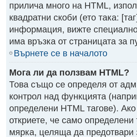
прилича много на HTML, използ
квадратни скоби (ето така: [таг]
информация, вижте специално
има връзка от страницата за п
Върнете се в началото
Мога ли да ползвам HTML?
Това също се определя от адм
контрол над функцията (напри
определени HTML тагове). Ако
откриете, че само определени 
мярка, целяща да предотвари з