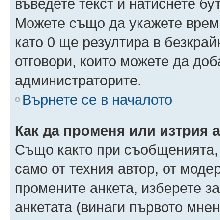
въведете текст и натиснете б
Можете също да укажете време,
като 0 ще резултира в безкра
отговори, които можете да доб
администраторите.
Върнете се в началото
Как да променя или изтрия 
Също както при съобщенията, 
само от техния автор, от моде
промените анкета, изберете з
анкетата (винаги първото мнен