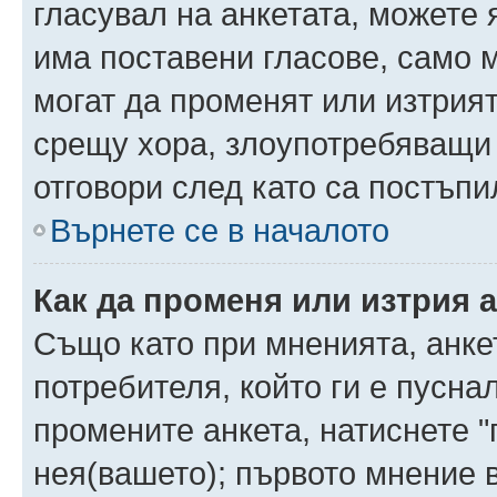
гласувал на анкетата, можете 
има поставени гласове, само 
могат да променят или изтрият
срещу хора, злоупотребяващи 
отговори след като са постъпи
Върнете се в началото
Как да променя или изтрия 
Също като при мненията, анкет
потребителя, който ги е пусна
промените анкета, натиснете "
нея(вашето); първото мнение в