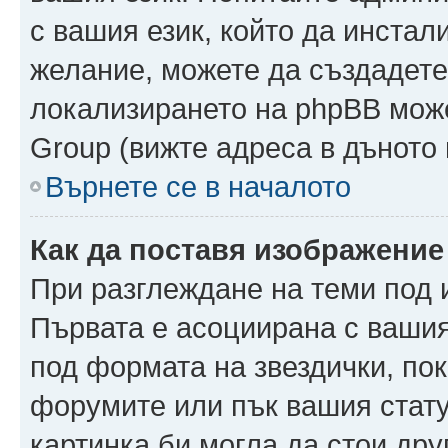
с вашия език, който да инстали
желание, можете да създадете
локализирането на phpBB може
Group (вижте адреса в дъното 
Върнете се в началото
Как да поставя изображение
При разглеждане на теми под и
Първата е асоциирана с вашия 
под формата на звездички, по
форумите или пък вашия стату
картинка би могла да стои друг