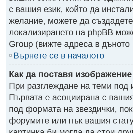
с вашия език, който да инстали
желание, можете да създадете
локализирането на phpBB може
Group (вижте адреса в дъното 
Върнете се в началото
Как да поставя изображение
При разглеждане на теми под и
Първата е асоциирана с вашия 
под формата на звездички, по
форумите или пък вашия стату
картинка би могла да стои друг