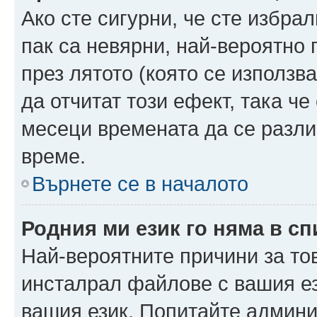
Ако сте сигурни, че сте избра
пак са невярни, най-вероятно
през лятото (която се използв
да отчитат този ефект, така че
месеци времената да се разли
време.
Върнете се в началото
Родния ми език го няма в сп
Най-вероятните причини за то
инсталрал файлове с вашия ез
вашия език. Попитайте админ