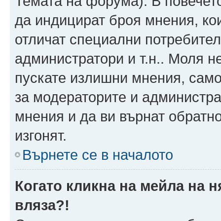
Темата на форума). В повечет
да индицират броя мнения, ко
отличат специални потребител
администратори и т.н.. Моля н
пускате излишни мнения, само 
за модераторите и администра
мнения и да ви върнат обратно
изгонят.
Върнете се в началото
Когато кликна на мейла на 
вляза?!