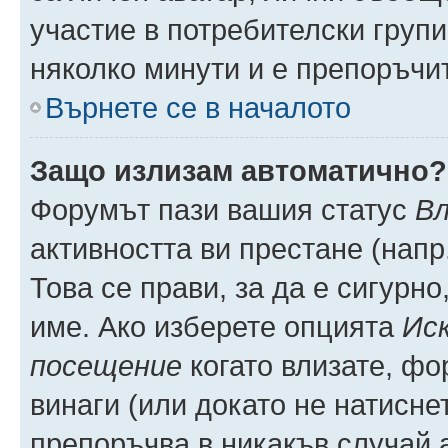
участие в потребителски групи
няколко минути и е препоръчит
Върнете се в началото
Защо излизам автоматично?
Форумът пази вашия статус
Вл
активността ви престане (напр
Това се прави, за да е сигурно
име. Ако изберете опцията
Иск
посещение
когато влизате, фо
винаги (или докато не натиснет
препоръчва в никакъв случай а