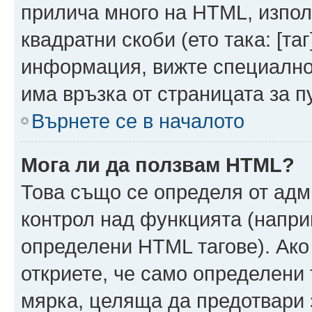
прилича много на HTML, използ
квадратни скоби (ето така: [таг]
информация, вижте специално
има връзка от страницата за п
Върнете се в началото
Мога ли да ползвам HTML?
Това също се определя от адм
контрол над функцията (напри
определени HTML тагове). Ако
откриете, че само определени 
мярка, целяща да предотвари з