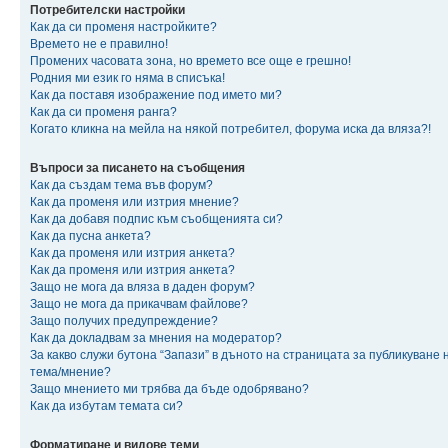
Потребителски настройки
Как да си променя настройките?
Времето не е правилно!
Промених часовата зона, но времето все още е грешно!
Родния ми език го няма в списъка!
Как да поставя изображение под името ми?
Как да си променя ранга?
Когато кликна на мейла на някой потребител, форума иска да вляза?!
Въпроси за писането на съобщения
Как да създам тема във форум?
Как да променя или изтрия мнение?
Как да добавя подпис към съобщенията си?
Как да пусна анкета?
Как да променя или изтрия анкета?
Как да променя или изтрия анкета?
Защо не мога да вляза в даден форум?
Защо не мога да прикачвам файлове?
Защо получих предупреждение?
Как да докладвам за мнения на модератор?
За какво служи бутона “Запази” в дъното на страницата за публикуване 
тема/мнение?
Защо мнението ми трябва да бъде одобрявано?
Как да избутам темата си?
Форматиране и видове теми