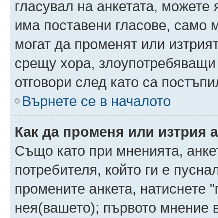
гласувал на анкетата, можете 
има поставени гласове, само 
могат да променят или изтрият
срещу хора, злоупотребяващи 
отговори след като са постъпи
Върнете се в началото
Как да променя или изтрия 
Също като при мненията, анкет
потребителя, който ги е пусна
промените анкета, натиснете "
нея(вашето); първото мнение в