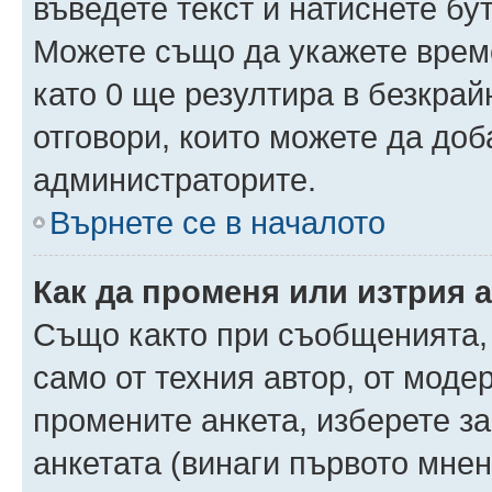
въведете текст и натиснете б
Можете също да укажете време,
като 0 ще резултира в безкра
отговори, които можете да доб
администраторите.
Върнете се в началото
Как да променя или изтрия 
Също както при съобщенията, 
само от техния автор, от моде
промените анкета, изберете з
анкетата (винаги първото мнен