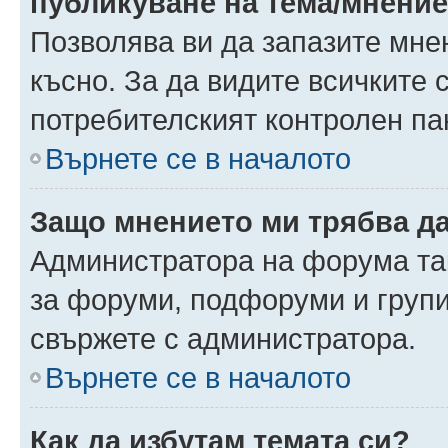
публикуване на тема/мнени
Позволява ви да запазите мнен
късно. За да видите всичките 
потребителският контролен па
Върнете се в началото
Защо мнението ми трябва д
Администратора на форума так
за форуми, подфоруми и груп
свържете с администратора.
Върнете се в началото
Как да избутам темата си?