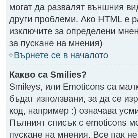
могат да развалят външния ви
други проблеми. Ако HTML е р
изключите за определени мнен
за пускане на мнения)
Върнете се в началото
Какво са Smilies?
Smileys, или Emoticons са мал
бъдат използвани, за да се из
код, например :) означава усми
Пълният списък с emoticons м
пускане на мнения. Все пак не