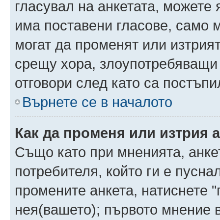
гласувал на анкетата, можете 
има поставени гласове, само 
могат да променят или изтрият
срещу хора, злоупотребяващи 
отговори след като са постъпи
Върнете се в началото
Как да променя или изтрия 
Също като при мненията, анкет
потребителя, който ги е пусна
промените анкета, натиснете "
нея(вашето); първото мнение в