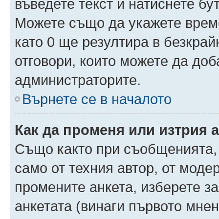
въведете текст и натиснете б
Можете също да укажете време,
като 0 ще резултира в безкра
отговори, които можете да доб
администраторите.
Върнете се в началото
Как да променя или изтрия 
Също както при съобщенията, 
само от техния автор, от моде
промените анкета, изберете з
анкетата (винаги първото мнен