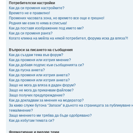
Потребителски настройки
Как да си променя настройките?
Времето не е правилно!
Промених часовата зона, но времето все още е грешно!
Родния ми език го няма в списъка!
Как да поставя изображение под името ми?
Как да си променя ранга?
Когато кликна на мейла на някой потребител, форума иска да вляза?!
Въпроси за писането на съобщения
Как да създам тема във форум?
Как да променя или изтрия мнение?
Как да добавя подпис към съобщенията си?
Как да пусна анкета?
Как да променя или изтрия анкета?
Как да променя или изтрия анкета?
Защо не мога да вляза в даден форум?
Защо не мога да прикачвам файлове?
Защо получих предупреждение?
Как да докладвам за мнения на модератор?
За какво служи бутона “Запази” в дъното на страницата за публикуване 
тема/мнение?
Защо мнението ми трябва да бъде одобрявано?
Как да избутам темата си?
Форматиране и видове теми