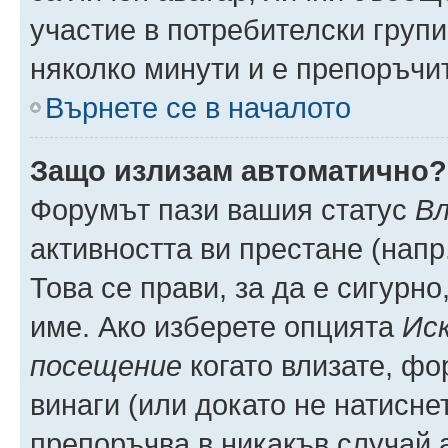
участие в потребителски групи
няколко минути и е препоръчит
Върнете се в началото
Защо излизам автоматично?
Форумът пази вашия статус
Вл
активността ви престане (напр
Това се прави, за да е сигурно
име. Ако изберете опцията
Иск
посещение
когато влизате, фо
винаги (или докато не натиснет
препоръчва в никакъв случай а