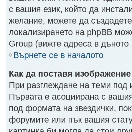
с вашия език, който да инстали
желание, можете да създадете
локализирането на phpBB може
Group (вижте адреса в дъното 
Върнете се в началото
Как да поставя изображение
При разглеждане на теми под и
Първата е асоциирана с вашия 
под формата на звездички, по
форумите или пък вашия стату
картинка би могла да стои друг