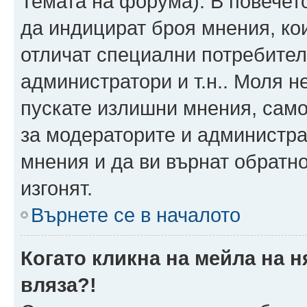
Темата на форума). В повечет
да индицират броя мнения, ко
отличат специални потребител
администратори и т.н.. Моля н
пускате излишни мнения, само 
за модераторите и администра
мнения и да ви върнат обратно
изгонят.
Върнете се в началото
Когато кликна на мейла на 
вляза?!