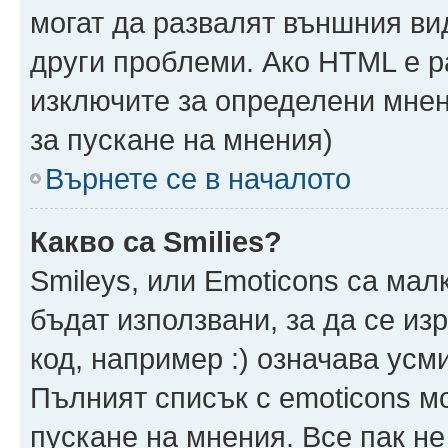
могат да развалят външния ви
други проблеми. Ако HTML е р
изключите за определени мнен
за пускане на мнения)
Върнете се в началото
Какво са Smilies?
Smileys, или Emoticons са мал
бъдат използвани, за да се из
код, например :) означава усми
Пълният списък с emoticons м
пускане на мнения. Все пак не