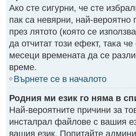
Ако сте сигурни, че сте избра
пак са невярни, най-вероятно
през лятото (която се използв
да отчитат този ефект, така че
месеци времената да се разли
време.
Върнете се в началото
Родния ми език го няма в сп
Най-вероятните причини за то
инсталрал файлове с вашия ез
вашия език. Попитайте админ