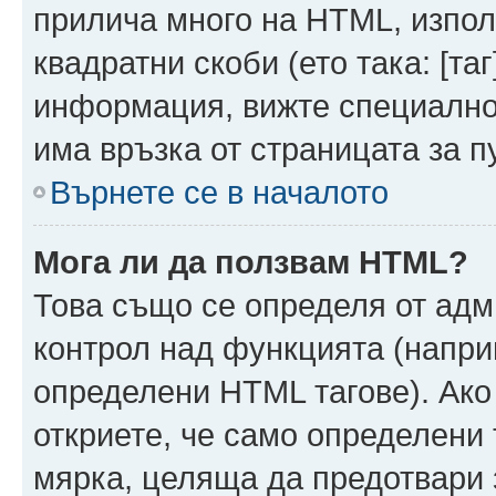
прилича много на HTML, използ
квадратни скоби (ето така: [таг]
информация, вижте специално
има връзка от страницата за п
Върнете се в началото
Мога ли да ползвам HTML?
Това също се определя от адм
контрол над функцията (напри
определени HTML тагове). Ако
откриете, че само определени 
мярка, целяща да предотвари з