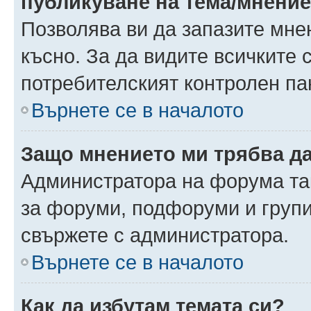
публикуване на тема/мнени
Позволява ви да запазите мнен
късно. За да видите всичките 
потребителският контролен па
Върнете се в началото
Защо мнението ми трябва д
Администратора на форума так
за форуми, подфоруми и груп
свържете с администратора.
Върнете се в началото
Как да избутам темата си?