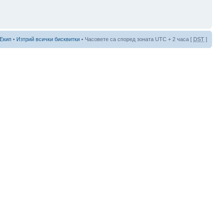
Екип
•
Изтрий всички бисквитки
• Часовете са според зоната UTC + 2 часа [
DST
]