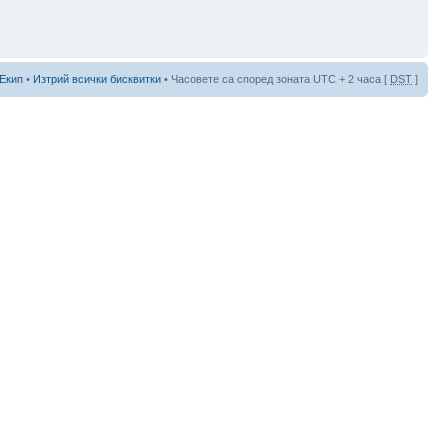
Екип
•
Изтрий всички бисквитки
• Часовете са според зоната UTC + 2 часа [
DST
]