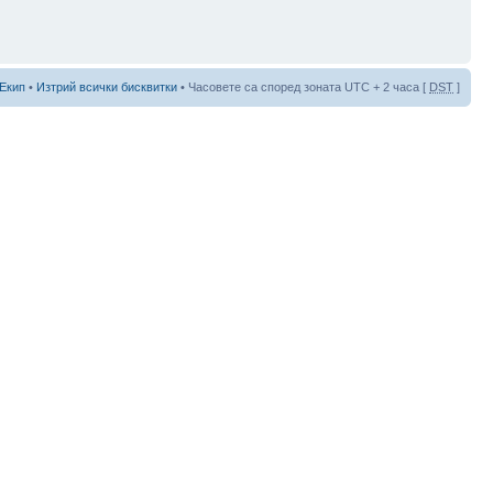
Екип
•
Изтрий всички бисквитки
• Часовете са според зоната UTC + 2 часа [
DST
]