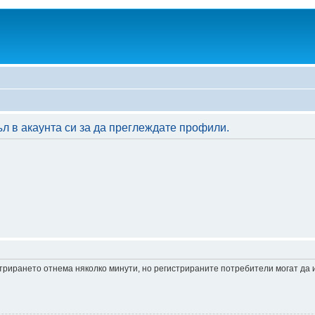
л в акаунта си за да преглеждате профили.
истрирането отнема няколко минути, но регистрираните потребители могат да