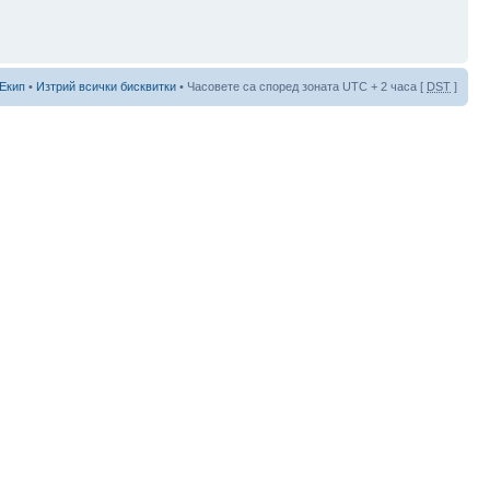
Екип
•
Изтрий всички бисквитки
• Часовете са според зоната UTC + 2 часа [
DST
]