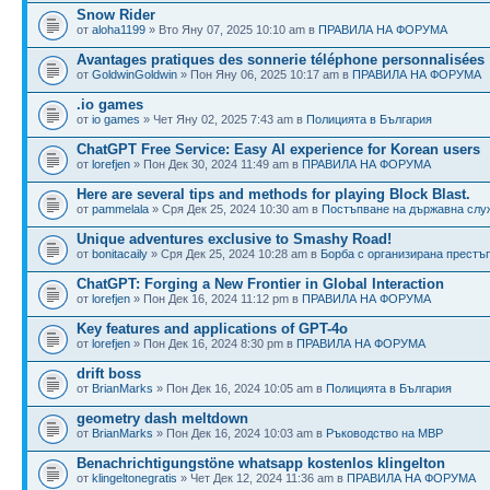
Snow Rider
от
aloha1199
» Вто Яну 07, 2025 10:10 am в
ПРАВИЛА НА ФОРУМА
Avantages pratiques des sonnerie téléphone personnalisées
от
GoldwinGoldwin
» Пон Яну 06, 2025 10:17 am в
ПРАВИЛА НА ФОРУМА
.io games
от
io games
» Чет Яну 02, 2025 7:43 am в
Полицията в България
ChatGPT Free Service: Easy AI experience for Korean users
от
lorefjen
» Пон Дек 30, 2024 11:49 am в
ПРАВИЛА НА ФОРУМА
Here are several tips and methods for playing Block Blast.
от
pammelala
» Сря Дек 25, 2024 10:30 am в
Постъпване на държавна слу
Unique adventures exclusive to Smashy Road!
от
bonitacaily
» Сря Дек 25, 2024 10:28 am в
Борба с организирана престъ
ChatGPT: Forging a New Frontier in Global Interaction
от
lorefjen
» Пон Дек 16, 2024 11:12 pm в
ПРАВИЛА НА ФОРУМА
Key features and applications of GPT-4o
от
lorefjen
» Пон Дек 16, 2024 8:30 pm в
ПРАВИЛА НА ФОРУМА
drift boss
от
BrianMarks
» Пон Дек 16, 2024 10:05 am в
Полицията в България
geometry dash meltdown
от
BrianMarks
» Пон Дек 16, 2024 10:03 am в
Ръководство на МВР
Benachrichtigungstöne whatsapp kostenlos klingelton
от
klingeltonegratis
» Чет Дек 12, 2024 11:36 am в
ПРАВИЛА НА ФОРУМА