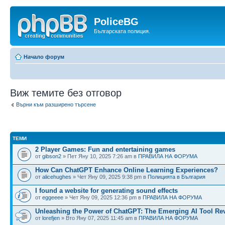
PoliceBG
Българската полиция.
Начало форум
Виж темите без отговор
Върни към разширено търсене
ТЕМИ
2 Player Games: Fun and entertaining games
от
gibson2
» Пет Яну 10, 2025 7:26 am в
ПРАВИЛА НА ФОРУМА
How Can ChatGPT Enhance Online Learning Experiences?
от
alicehughes
» Чет Яну 09, 2025 9:38 pm в
Полицията в България
I found a website for generating sound effects
от
eggeeee
» Чет Яну 09, 2025 12:36 pm в
ПРАВИЛА НА ФОРУМА
Unleashing the Power of ChatGPT: The Emerging AI Tool Re
от
lorefjen
» Вто Яну 07, 2025 11:45 am в
ПРАВИЛА НА ФОРУМА