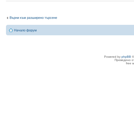
Върни към разширено търсене
Начало форум
Powered by
phpBB
©
Преведено о
free 