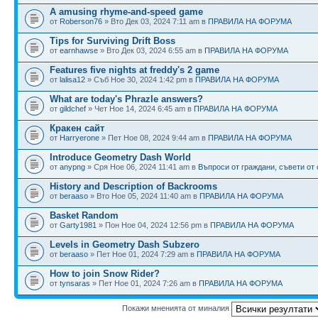
A amusing rhyme-and-speed game
от
Roberson76
» Вто Дек 03, 2024 7:11 am в
ПРАВИЛА НА ФОРУМА
Tips for Surviving Drift Boss
от
earnhawse
» Вто Дек 03, 2024 6:55 am в
ПРАВИЛА НА ФОРУМА
Features five nights at freddy's 2 game
от
lalisa12
» Съб Ное 30, 2024 1:42 pm в
ПРАВИЛА НА ФОРУМА
What are today's Phrazle answers?
от
gildchef
» Чет Ное 14, 2024 6:45 am в
ПРАВИЛА НА ФОРУМА
Кракен сайт
от
Harryerone
» Пет Ное 08, 2024 9:44 am в
ПРАВИЛА НА ФОРУМА
Introduce Geometry Dash World
от
anypng
» Сря Ное 06, 2024 11:41 am в
Въпроси от граждани, съвети от
History and Description of Backrooms
от
beraaso
» Вто Ное 05, 2024 11:40 am в
ПРАВИЛА НА ФОРУМА
Basket Random
от
Garty1981
» Пон Ное 04, 2024 12:56 pm в
ПРАВИЛА НА ФОРУМА
Levels in Geometry Dash Subzero
от
beraaso
» Пет Ное 01, 2024 7:29 am в
ПРАВИЛА НА ФОРУМА
How to join Snow Rider?
от
tynsaras
» Пет Ное 01, 2024 7:26 am в
ПРАВИЛА НА ФОРУМА
Покажи мненията от миналия