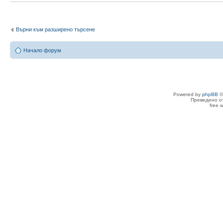
Върни към разширено търсене
Начало форум
Powered by
phpBB
©
Преведено о
free 