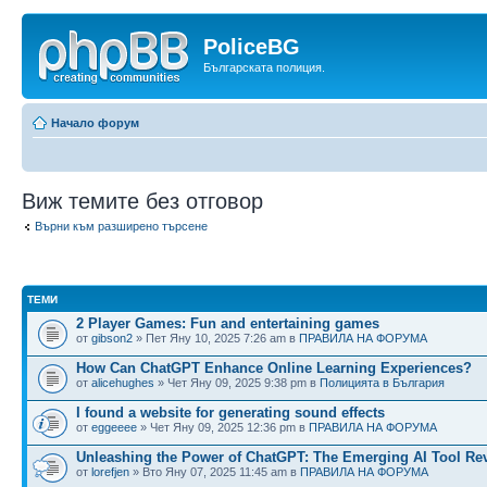
PoliceBG
Българската полиция.
Начало форум
Виж темите без отговор
Върни към разширено търсене
ТЕМИ
2 Player Games: Fun and entertaining games
от
gibson2
» Пет Яну 10, 2025 7:26 am в
ПРАВИЛА НА ФОРУМА
How Can ChatGPT Enhance Online Learning Experiences?
от
alicehughes
» Чет Яну 09, 2025 9:38 pm в
Полицията в България
I found a website for generating sound effects
от
eggeeee
» Чет Яну 09, 2025 12:36 pm в
ПРАВИЛА НА ФОРУМА
Unleashing the Power of ChatGPT: The Emerging AI Tool Re
от
lorefjen
» Вто Яну 07, 2025 11:45 am в
ПРАВИЛА НА ФОРУМА