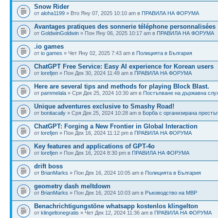
Snow Rider
от
aloha1199
» Вто Яну 07, 2025 10:10 am в
ПРАВИЛА НА ФОРУМА
Avantages pratiques des sonnerie téléphone personnalisées
от
GoldwinGoldwin
» Пон Яну 06, 2025 10:17 am в
ПРАВИЛА НА ФОРУМА
.io games
от
io games
» Чет Яну 02, 2025 7:43 am в
Полицията в България
ChatGPT Free Service: Easy AI experience for Korean users
от
lorefjen
» Пон Дек 30, 2024 11:49 am в
ПРАВИЛА НА ФОРУМА
Here are several tips and methods for playing Block Blast.
от
pammelala
» Сря Дек 25, 2024 10:30 am в
Постъпване на държавна слу
Unique adventures exclusive to Smashy Road!
от
bonitacaily
» Сря Дек 25, 2024 10:28 am в
Борба с организирана престъ
ChatGPT: Forging a New Frontier in Global Interaction
от
lorefjen
» Пон Дек 16, 2024 11:12 pm в
ПРАВИЛА НА ФОРУМА
Key features and applications of GPT-4o
от
lorefjen
» Пон Дек 16, 2024 8:30 pm в
ПРАВИЛА НА ФОРУМА
drift boss
от
BrianMarks
» Пон Дек 16, 2024 10:05 am в
Полицията в България
geometry dash meltdown
от
BrianMarks
» Пон Дек 16, 2024 10:03 am в
Ръководство на МВР
Benachrichtigungstöne whatsapp kostenlos klingelton
от
klingeltonegratis
» Чет Дек 12, 2024 11:36 am в
ПРАВИЛА НА ФОРУМА