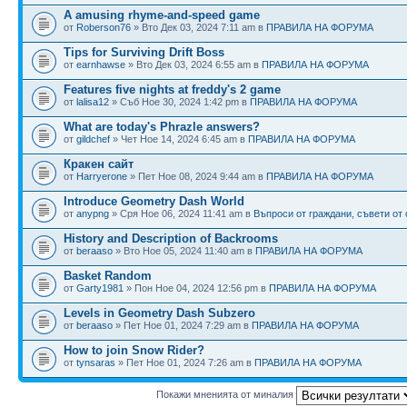
A amusing rhyme-and-speed game
от
Roberson76
» Вто Дек 03, 2024 7:11 am в
ПРАВИЛА НА ФОРУМА
Tips for Surviving Drift Boss
от
earnhawse
» Вто Дек 03, 2024 6:55 am в
ПРАВИЛА НА ФОРУМА
Features five nights at freddy's 2 game
от
lalisa12
» Съб Ное 30, 2024 1:42 pm в
ПРАВИЛА НА ФОРУМА
What are today's Phrazle answers?
от
gildchef
» Чет Ное 14, 2024 6:45 am в
ПРАВИЛА НА ФОРУМА
Кракен сайт
от
Harryerone
» Пет Ное 08, 2024 9:44 am в
ПРАВИЛА НА ФОРУМА
Introduce Geometry Dash World
от
anypng
» Сря Ное 06, 2024 11:41 am в
Въпроси от граждани, съвети от
History and Description of Backrooms
от
beraaso
» Вто Ное 05, 2024 11:40 am в
ПРАВИЛА НА ФОРУМА
Basket Random
от
Garty1981
» Пон Ное 04, 2024 12:56 pm в
ПРАВИЛА НА ФОРУМА
Levels in Geometry Dash Subzero
от
beraaso
» Пет Ное 01, 2024 7:29 am в
ПРАВИЛА НА ФОРУМА
How to join Snow Rider?
от
tynsaras
» Пет Ное 01, 2024 7:26 am в
ПРАВИЛА НА ФОРУМА
Покажи мненията от миналия