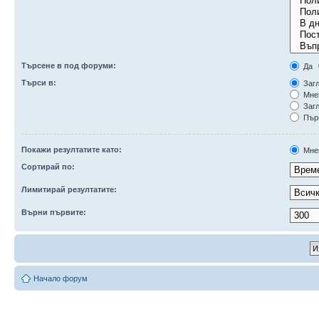
Търсене в под форуми:
Да
Търси в:
Загл
Мне
Загл
Първ
Покажи резултатите като:
Мне
Сортирай по:
Лимитирай резултатите:
Върни първите:
Начало форум