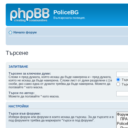
PoliceBG
Българската полиция.
Начало форум
Търсене
ЗАПИТВАНЕ
Търсене за ключови думи:
Сложи
+
пред думата, която искаш да бъде намерена и
-
пред думата,
Търс
която не искаш да бъде намерена. Сложи лист от думи разделени с
|
в
скоби, ако само една от думите трябва да бъде намерена. Можете да
Търс
ползвайте * като маска.
Търси по автор:
Можете да ползвайте * като маска.
НАСТРОЙКИ
Търси във форуми:
Избери форум или форуми в които искаш да търсиш. За да търсите и в
под форумите трябва да маркирате "търси в под форуми".