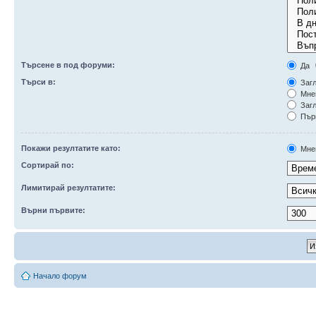
Търсене в под форуми:
Да
Търси в:
Загл
Мне
Загл
Първ
Покажи резултатите като:
Мне
Сортирай по:
Лимитирай резултатите:
Върни първите:
Начало форум