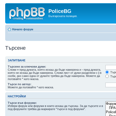
PoliceBG
Българската полиция.
Начало форум
Търсене
ЗАПИТВАНЕ
Търсене за ключови думи:
Сложи
+
пред думата, която искаш да бъде намерена и
-
пред думата,
Търс
която не искаш да бъде намерена. Сложи лист от думи разделени с
|
в
скоби, ако само една от думите трябва да бъде намерена. Можете да
Търс
ползвайте * като маска.
Търси по автор:
Можете да ползвайте * като маска.
НАСТРОЙКИ
Търси във форуми:
Избери форум или форуми в които искаш да търсиш. За да търсите и в
под форумите трябва да маркирате "търси в под форуми".