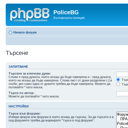
PoliceBG
Българската полиция.
Начало форум
Търсене
ЗАПИТВАНЕ
Търсене за ключови думи:
Сложи
+
пред думата, която искаш да бъде намерена и
-
пред думата,
Търс
която не искаш да бъде намерена. Сложи лист от думи разделени с
|
в
скоби, ако само една от думите трябва да бъде намерена. Можете да
Търс
ползвайте * като маска.
Търси по автор:
Можете да ползвайте * като маска.
НАСТРОЙКИ
Търси във форуми:
Избери форум или форуми в които искаш да търсиш. За да търсите и в
под форумите трябва да маркирате "търси в под форуми".