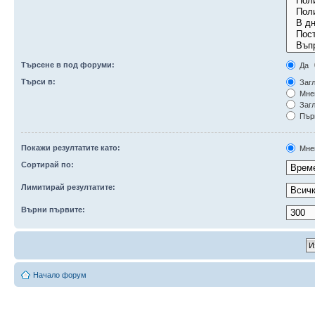
Търсене в под форуми:
Да
Търси в:
Загл
Мне
Загл
Първ
Покажи резултатите като:
Мне
Сортирай по:
Лимитирай резултатите:
Върни първите:
Начало форум