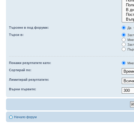
Търсене в под форуми:
Да
Търси в:
Загл
Мне
Загл
Първ
Покажи резултатите като:
Мне
Сортирай по:
Лимитирай резултатите:
Върни първите:
Начало форум