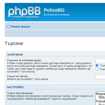
PoliceBG
Българската полиция.
Начало форум
Търсене
ЗАПИТВАНЕ
Търсене за ключови думи:
Сложи
+
пред думата, която искаш да бъде намерена и
-
пред думата,
Търс
която не искаш да бъде намерена. Сложи лист от думи разделени с
|
в
скоби, ако само една от думите трябва да бъде намерена. Можете да
Търс
ползвайте * като маска.
Търси по автор:
Можете да ползвайте * като маска.
НАСТРОЙКИ
Търси във форуми:
Избери форум или форуми в които искаш да търсиш. За да търсите и в
под форумите трябва да маркирате "търси в под форуми".