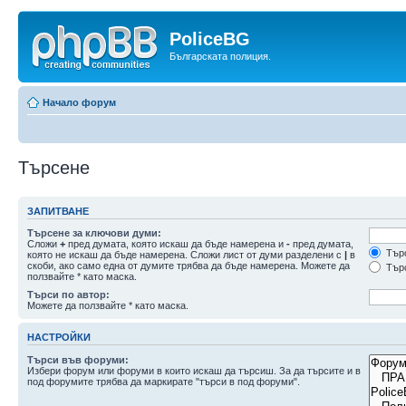
PoliceBG
Българската полиция.
Начало форум
Търсене
ЗАПИТВАНЕ
Търсене за ключови думи:
Сложи
+
пред думата, която искаш да бъде намерена и
-
пред думата,
Търс
която не искаш да бъде намерена. Сложи лист от думи разделени с
|
в
скоби, ако само една от думите трябва да бъде намерена. Можете да
Търс
ползвайте * като маска.
Търси по автор:
Можете да ползвайте * като маска.
НАСТРОЙКИ
Търси във форуми:
Избери форум или форуми в които искаш да търсиш. За да търсите и в
под форумите трябва да маркирате "търси в под форуми".