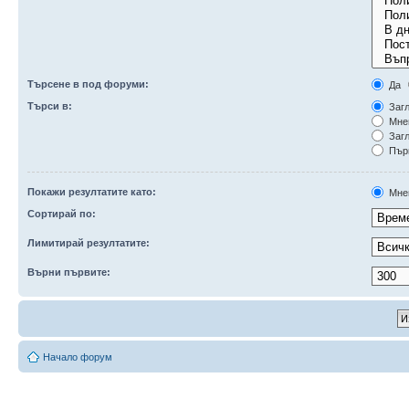
Търсене в под форуми:
Да
Търси в:
Загл
Мне
Загл
Първ
Покажи резултатите като:
Мне
Сортирай по:
Лимитирай резултатите:
Върни първите:
Начало форум