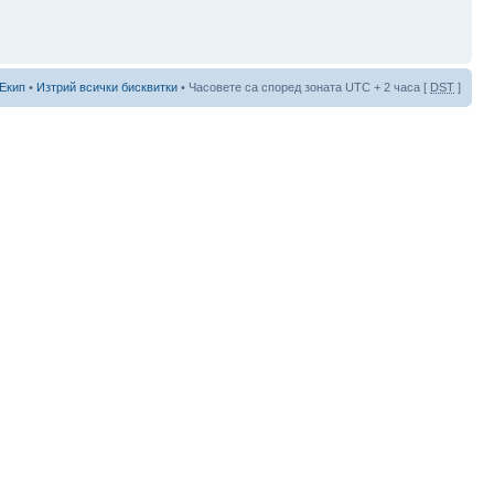
Екип
•
Изтрий всички бисквитки
• Часовете са според зоната UTC + 2 часа [
DST
]