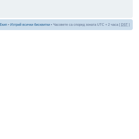
Екип
•
Изтрий всички бисквитки
• Часовете са според зоната UTC + 2 часа [
DST
]