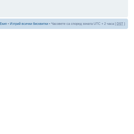
Екип
•
Изтрий всички бисквитки
• Часовете са според зоната UTC + 2 часа [
DST
]