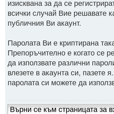
изисквана за да се регистрира
всички случай Вие решавате 
публичния Ви акаунт.
Паролата Ви е криптирана така
Препоръчително е когато се р
да използвате различни парол
влезете в акаунта си, пазете я
паролата си можете да използв
Върни се към страницата за в