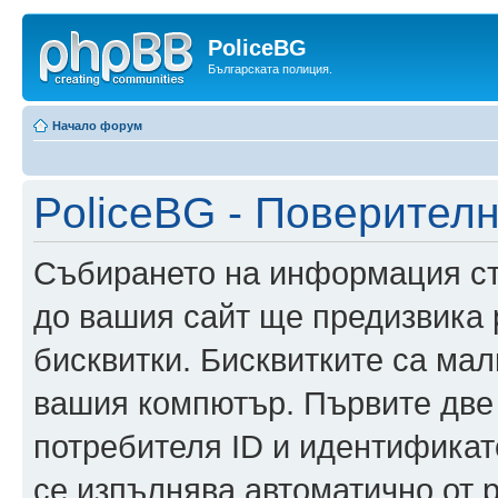
PoliceBG
Българската полиция.
Начало форум
PoliceBG - Поверител
Събирането на информация ста
до вашия сайт ще предизвика
бисквитки. Бисквитките са ма
вашия компютър. Първите две
потребителя ID и идентификато
се изпълнява автоматично от 