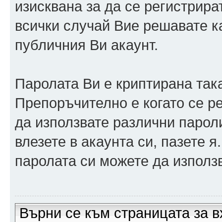
изисквана за да се регистрира
всички случай Вие решавате 
публичния Ви акаунт.
Паролата Ви е криптирана така
Препоръчително е когато се р
да използвате различни парол
влезете в акаунта си, пазете я
паролата си можете да използв
Върни се към страницата за в