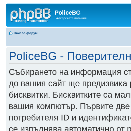
PoliceBG
Българската полиция.
Начало форум
PoliceBG - Поверител
Събирането на информация ста
до вашия сайт ще предизвика
бисквитки. Бисквитките са ма
вашия компютър. Първите две
потребителя ID и идентификато
се изпълнява автоматично от 