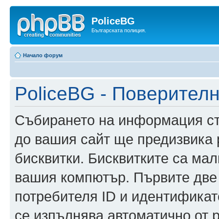
PoliceBG
Българската полиция.
Начало форум
PoliceBG - Поверител
Събирането на информация ста
до вашия сайт ще предизвика
бисквитки. Бисквитките са ма
вашия компютър. Първите две
потребителя ID и идентификато
се изпълнява автоматично от 