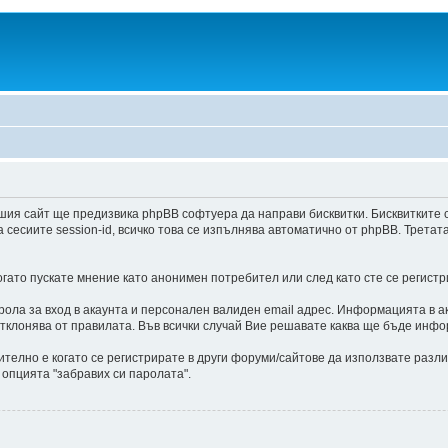
шия сайт ще предизвика phpBB софтуера да направи бисквитки. Бисквитките 
есиите session-id, всичко това се изпълнява автоматично от phpBB. Третат
ато пускате мнение като анонимен потребител или след като сте се регистр
ла за вход в акаунта и персонален валиден email адрес. Информацията в ак
отклонява от правилата. Във всички случай Вие решавате каква ще бъде инфо
ително е когато се регистрирате в други форуми/сайтове да използвате разли
 опцията "забравих си паролата".