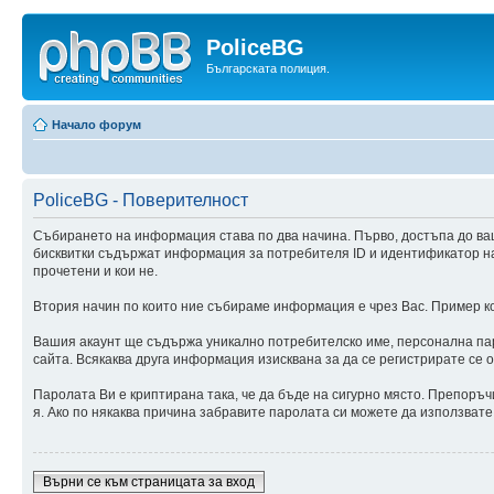
PoliceBG
Българската полиция.
Начало форум
PoliceBG - Поверителност
Събирането на информация става по два начина. Първо, достъпа до ва
бисквитки съдържат информация за потребителя ID и идентификатор на с
прочетени и кои не.
Втория начин по които ние събираме информация е чрез Вас. Пример ког
Вашия акаунт ще съдържа уникално потребителско име, персонална паро
сайта. Всякаква друга информация изисквана за да се регистрирате се 
Паролата Ви е криптирана така, че да бъде на сигурно място. Препоръч
я. Ако по някаква причина забравите паролата си можете да използвате
Върни се към страницата за вход