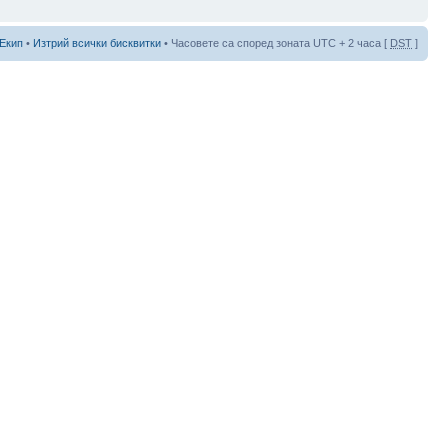
Екип
•
Изтрий всички бисквитки
• Часовете са според зоната UTC + 2 часа [
DST
]