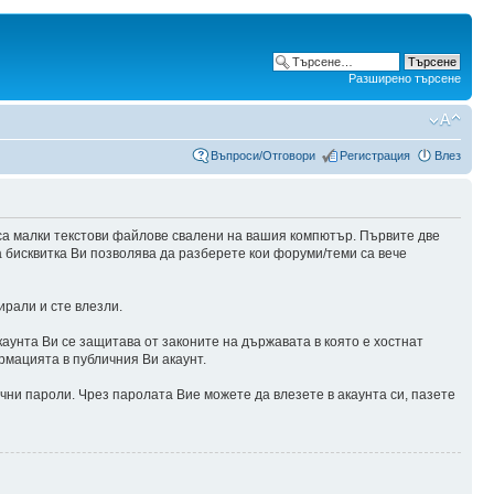
Разширено търсене
Въпроси/Отговори
Регистрация
Влез
са малки текстови файлове свалени на вашия компютър. Първите две
а бисквитка Ви позволява да разберете кои форуми/теми са вече
ирали и сте влезли.
аунта Ви се защитава от законите на държавата в която е хостнат
рмацията в публичния Ви акаунт.
чни пароли. Чрез паролата Вие можете да влезете в акаунта си, пазете