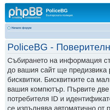
PoliceBG
Българската полиция.
Начало форум
PoliceBG - Поверител
Събирането на информация ста
до вашия сайт ще предизвика
бисквитки. Бисквитките са ма
вашия компютър. Първите две
потребителя ID и идентификато
се изпълнява автоматично от 