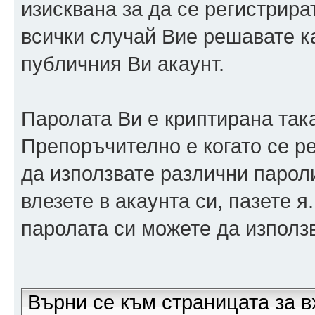
изисквана за да се регистрира
всички случай Вие решавате 
публичния Ви акаунт.
Паролата Ви е криптирана така
Препоръчително е когато се р
да използвате различни парол
влезете в акаунта си, пазете я
паролата си можете да използв
Върни се към страницата за в