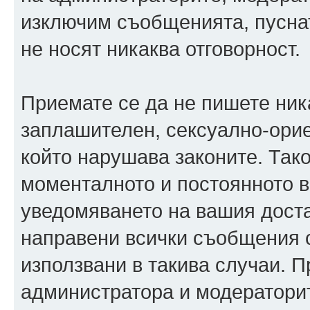
изключим съобщенията, пуснати
не носят никаква отговорност.
Приемате се да не пишете ника
заплашителен, сексуално-орие
който нарушава законите. Так
моменталното и постоянното в
уведомяването на вашия достав
направени всички съобщения с
използвани в такива случаи. П
администратора и модераторит