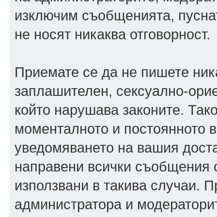
изключим съобщенията, пуснати
не носят никаква отговорност.
Приемате се да не пишете ника
заплашителен, сексуално-орие
който нарушава законите. Так
моменталното и постоянното в
уведомяването на вашия достав
направени всички съобщения с
използвани в такива случаи. П
администратора и модераторит