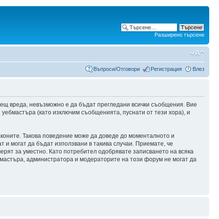
Разширено търсене
Въпроси/Отговори
Регистрация
Влез
сещ вреда, невъзможно е да бъдат прегледани всички съобщения. Вие
уебмастъра (като изключим съобщенията, пуснати от тези хора), и
аконите. Такова поведение може да доведе до моменталното и
т и могат да бъдат използвани в такива случаи. Приемате, че
мерят за уместно. Като потребител одобрявате записването на всяка
бмастъра, администратора и модераторите на този форум не могат да