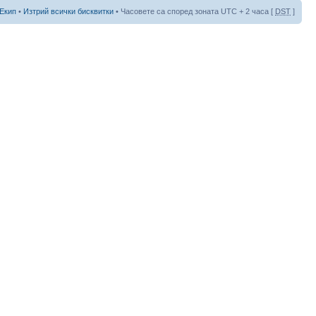
Екип
•
Изтрий всички бисквитки
• Часовете са според зоната UTC + 2 часа [
DST
]