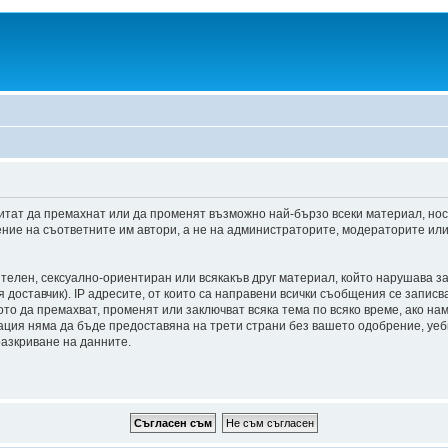
итат да премахнат или да променят възможно най-бързо всеки материал, но
ние на съответните им автори, а не на администраторите, модераторите или 
ителен, сексуално-ориентиран или всякакъв друг материал, който нарушава з
доставчик). IP адресите, от които са направени всички съобщения се записва
о да премахват, променят или заключват всяка тема по всяко време, ако на
мация няма да бъде предоставяна на трети страни без вашето одобрение, уе
разкриване на данните.