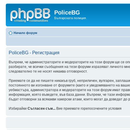
PoliceBG
Българската полиция.
Начало форум
PoliceBG - Регистрация
Въпреки, че администраторите и модераторите на този форум ще се оп
разбирате, че всички съобщения на тези форуми изразяват личното мне
следователно те не носят никаква отговорност.
Приемате се да не пишете никакъв груб, неприличен, вулгарен, заплаш
постоянното ви изгонване от форумите (както и уведомяването на вашия 
уебмастъра, администратора и модераторите на този форум имат правот
информация, която въведете, във база данни. Въпреки, че тази инфор
бъдат отговорни за всякакви хакерски атаки, които могат да доведат до 
Избирайки
Съгласен съм...
Вие приемате горепосочените условия