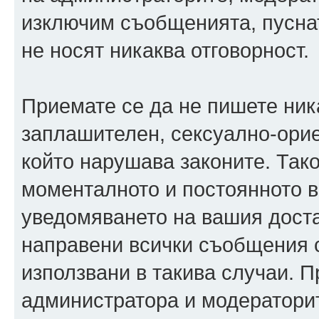
изключим съобщенията, пуснати
не носят никаква отговорност.
Приемате се да не пишете ника
заплашителен, сексуално-орие
който нарушава законите. Так
моменталното и постоянното в
уведомяването на вашия достав
направени всички съобщения с
използвани в такива случаи. П
администратора и модераторит