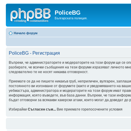
PoliceBG
Българската полиция.
Начало форум
PoliceBG - Регистрация
Въпреки, че администраторите и модераторите на този форум ще се оп
разбирате, че всички съобщения на тези форуми изразяват личното мне
следователно те не носят никаква отговорност.
Приемате се да не пишете никакъв груб, неприличен, вулгарен, заплаш
постоянното ви изгонване от форумите (както и уведомяването на вашия 
уебмастъра, администратора и модераторите на този форум имат правот
информация, която въведете, във база данни. Въпреки, че тази инфор
бъдат отговорни за всякакви хакерски атаки, които могат да доведат до 
Избирайки
Съгласен съм...
Вие приемате горепосочените условия