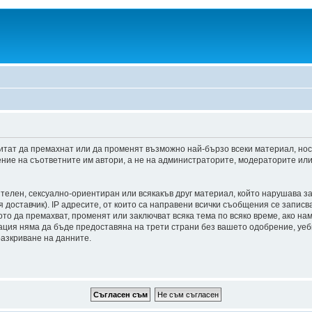
итат да премахнат или да променят възможно най-бързо всеки материал, но
ние на съответните им автори, а не на администраторите, модераторите или 
ителен, сексуално-ориентиран или всякакъв друг материал, който нарушава з
доставчик). IP адресите, от които са направени всички съобщения се записва
о да премахват, променят или заключват всяка тема по всяко време, ако на
мация няма да бъде предоставяна на трети страни без вашето одобрение, уе
разкриване на данните.