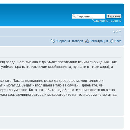
Разширено търсене
Въпроси/Отговори
Регистрация
Влез
сещ вреда, невъзможно е да бъдат прегледани всички съобщения. Вие
уебмастъра (като изключим съобщенията, пуснати от тези хора), и
аконите. Такова поведение може да доведе до моменталното и
т и могат да бъдат използвани в такива случаи. Приемате, че
мерят за уместно. Като потребител одобрявате записването на всяка
бмастъра, администратора и модераторите на този форум не могат да