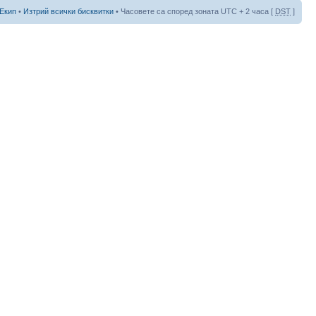
Екип
•
Изтрий всички бисквитки
• Часовете са според зоната UTC + 2 часа [
DST
]