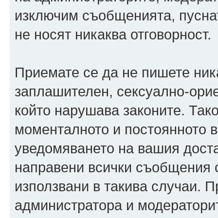
изключим съобщенията, пуснати
не носят никаква отговорност.
Приемате се да не пишете ника
заплашителен, сексуално-орие
който нарушава законите. Так
моменталното и постоянното в
уведомяването на вашия достав
направени всички съобщения с
използвани в такива случаи. П
администратора и модераторит