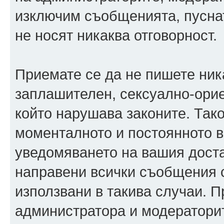
изключим съобщенията, пуснати
не носят никаква отговорност.
Приемате се да не пишете ника
заплашителен, сексуално-орие
който нарушава законите. Так
моменталното и постоянното в
уведомяването на вашия достав
направени всички съобщения с
използвани в такива случаи. П
администратора и модераторит