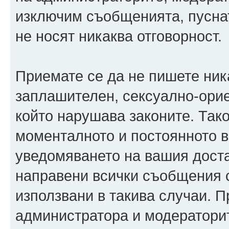
изключим съобщенията, пуснати
не носят никаква отговорност.
Приемате се да не пишете ника
заплашителен, сексуално-орие
който нарушава законите. Так
моменталното и постоянното в
уведомяването на вашия достав
направени всички съобщения с
използвани в такива случаи. П
администратора и модераторит