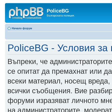
PoliceBG
Българската полиция.
Начало форум
PoliceBG - Условия за
Въпреки, че администраторите
се опитат да премахнат или д
всеки материал, носещ вреда,
всички съобщения. Вие разбир
форуми изразяват личното мне
на администраторите, модерат