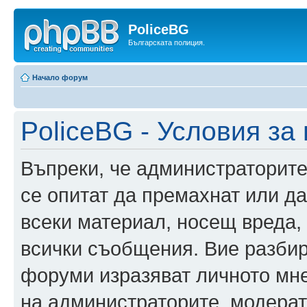
PoliceBG
Българската полиция.
Начало форум
PoliceBG - Условия за
Въпреки, че администраторите
се опитат да премахнат или д
всеки материал, носещ вреда,
всички съобщения. Вие разбир
форуми изразяват личното мне
на администраторите, модерат