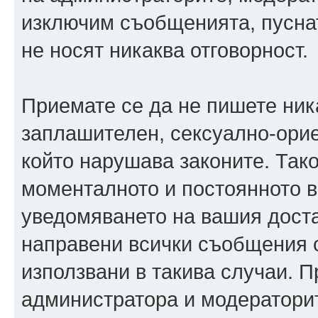
изключим съобщенията, пуснати
не носят никаква отговорност.
Приемате се да не пишете ника
заплашителен, сексуално-орие
който нарушава законите. Так
моменталното и постоянното в
уведомяването на вашия достав
направени всички съобщения с
използвани в такива случаи. П
администратора и модераторит