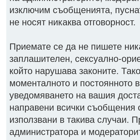
изключим съобщенията, пуснати
не носят никаква отговорност.
Приемате се да не пишете ника
заплашителен, сексуално-орие
който нарушава законите. Так
моменталното и постоянното в
уведомяването на вашия достав
направени всички съобщения с
използвани в такива случаи. П
администратора и модераторит