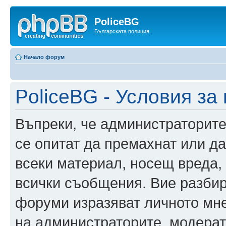
PoliceBG
Българската полиция.
Начало форум
PoliceBG - Условия за
Въпреки, че администраторите
се опитат да премахнат или д
всеки материал, носещ вреда,
всички съобщения. Вие разбир
форуми изразяват личното мне
на администраторите, модерат