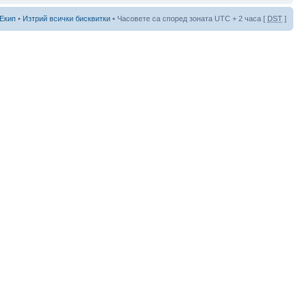
Екип
•
Изтрий всички бисквитки
• Часовете са според зоната UTC + 2 часа [
DST
]