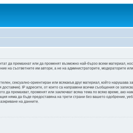
итат да премахнат или да променят възможно най-бързо всеки материал, но
ние на съответните им автори, а не на администраторите, модераторите или 
ителен, сексуално-ориентиран или всякакъв друг материал, който нарушава з
доставчик). IP адресите, от които са направени всички съобщения се записва
о да премахват, променят или заключват всяка тема по всяко време, ако на
мация няма да бъде предоставяна на трети страни без вашето одобрение, уе
разкриване на данните.