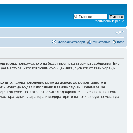
Разширено търсене
Въпроси/Отговори
Регистрация
Влез
сещ вреда, невъзможно е да бъдат прегледани всички съобщения. Вие
уебмастъра (като изключим съобщенията, пуснати от тези хора), и
аконите. Такова поведение може да доведе до моменталното и
т и могат да бъдат използвани в такива случаи. Приемате, че
мерят за уместно. Като потребител одобрявате записването на всяка
бмастъра, администратора и модераторите на този форум не могат да