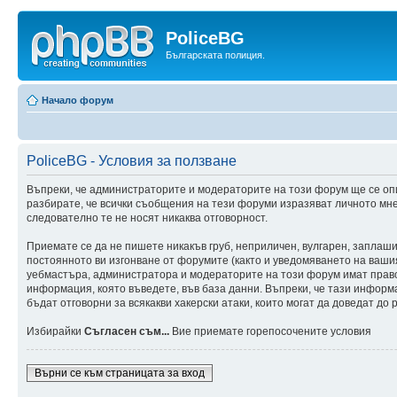
PoliceBG
Българската полиция.
Начало форум
PoliceBG - Условия за ползване
Въпреки, че администраторите и модераторите на този форум ще се оп
разбирате, че всички съобщения на тези форуми изразяват личното мне
следователно те не носят никаква отговорност.
Приемате се да не пишете никакъв груб, неприличен, вулгарен, заплаш
постоянното ви изгонване от форумите (както и уведомяването на вашия 
уебмастъра, администратора и модераторите на този форум имат правот
информация, която въведете, във база данни. Въпреки, че тази инфор
бъдат отговорни за всякакви хакерски атаки, които могат да доведат до 
Избирайки
Съгласен съм...
Вие приемате горепосочените условия
Върни се към страницата за вход