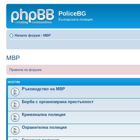
PoliceBG
Българската полиция.
Начало форум
‹
МВР
МВР
Правила на форума
ФОРУМ
Ръководство на МВР
Борба с организирана престъпност
Криминална полиция
Охранителна полиция