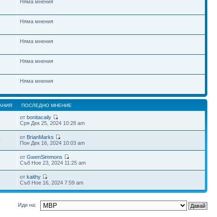
Няма мнения
Няма мнения
Няма мнения
Няма мнения
Няма мнения
АНИЯ
ПОСЛЕДНО МНЕНИЕ
от
bonitacaily
6
Сря Дек 25, 2024 10:28 am
от
BrianMarks
0
Пон Дек 16, 2024 10:03 am
от
GwenSimmons
3
Съб Ное 23, 2024 11:25 am
от
kaithy
9
Съб Ное 16, 2024 7:59 am
Иди на: