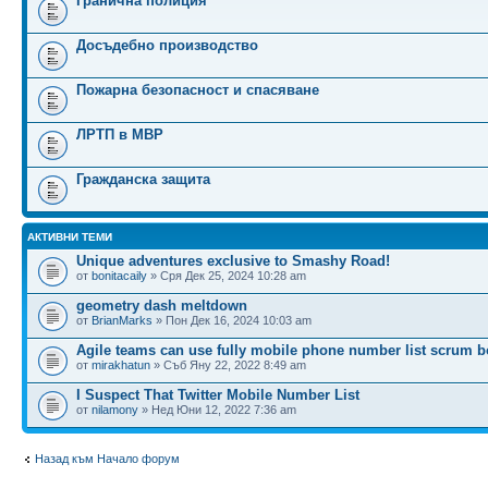
Гранична полиция
Досъдебно производство
Пожарна безопасност и спасяване
ЛРТП в МВР
Гражданска защита
АКТИВНИ ТЕМИ
Unique adventures exclusive to Smashy Road!
от
bonitacaily
» Сря Дек 25, 2024 10:28 am
geometry dash meltdown
от
BrianMarks
» Пон Дек 16, 2024 10:03 am
Agile teams can use fully mobile phone number list scrum b
от
mirakhatun
» Съб Яну 22, 2022 8:49 am
I Suspect That Twitter Mobile Number List
от
nilamony
» Нед Юни 12, 2022 7:36 am
Назад към Начало форум