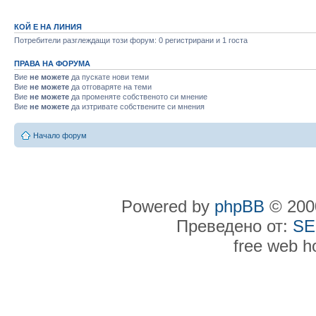
КОЙ Е НА ЛИНИЯ
Потребители разглеждащи този форум: 0 регистрирани и 1 госта
ПРАВА НА ФОРУМА
Вие
не можете
да пускате нови теми
Вие
не можете
да отговаряте на теми
Вие
не можете
да променяте собственото си мнение
Вие
не можете
да изтривате собствените си мнения
Начало форум
Powered by
phpBB
© 2000
Преведено от:
SE
free web h