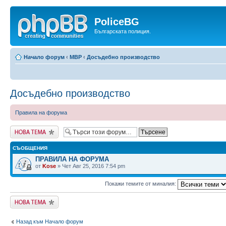
PoliceBG
Българската полиция.
Начало форум
‹
МВР
‹
Досъдебно производство
Досъдебно производство
Правила на форума
Публикувай нова
тема
СЪОБЩЕНИЯ
ПРАВИЛА НА ФОРУМА
от
Kose
» Чет Авг 25, 2016 7:54 pm
Покажи темите от миналия:
Публикувай нова
тема
Назад към Начало форум