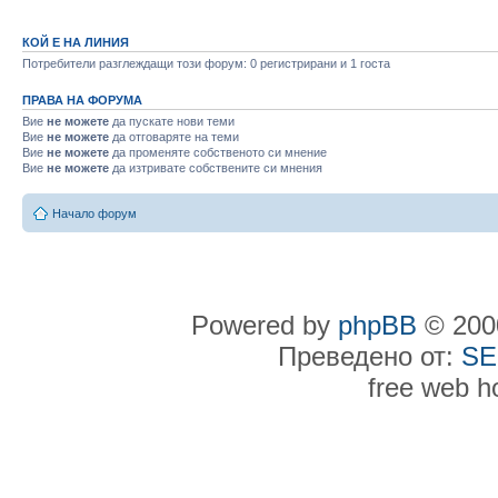
КОЙ Е НА ЛИНИЯ
Потребители разглеждащи този форум: 0 регистрирани и 1 госта
ПРАВА НА ФОРУМА
Вие
не можете
да пускате нови теми
Вие
не можете
да отговаряте на теми
Вие
не можете
да променяте собственото си мнение
Вие
не можете
да изтривате собствените си мнения
Начало форум
Powered by
phpBB
© 2000
Преведено от:
SE
free web h