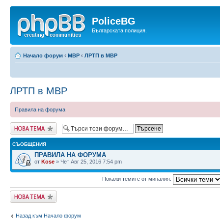
PoliceBG
Българската полиция.
Начало форум
‹
МВР
‹
ЛРТП в МВР
ЛРТП в МВР
Правила на форума
Публикувай нова
тема
СЪОБЩЕНИЯ
ПРАВИЛА НА ФОРУМА
от
Kose
» Чет Авг 25, 2016 7:54 pm
Покажи темите от миналия:
Публикувай нова
тема
Назад към Начало форум