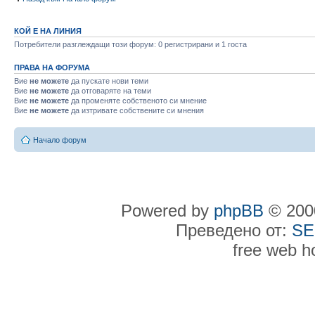
КОЙ Е НА ЛИНИЯ
Потребители разглеждащи този форум: 0 регистрирани и 1 госта
ПРАВА НА ФОРУМА
Вие
не можете
да пускате нови теми
Вие
не можете
да отговаряте на теми
Вие
не можете
да променяте собственото си мнение
Вие
не можете
да изтривате собствените си мнения
Начало форум
Powered by
phpBB
© 2000
Преведено от:
SE
free web h