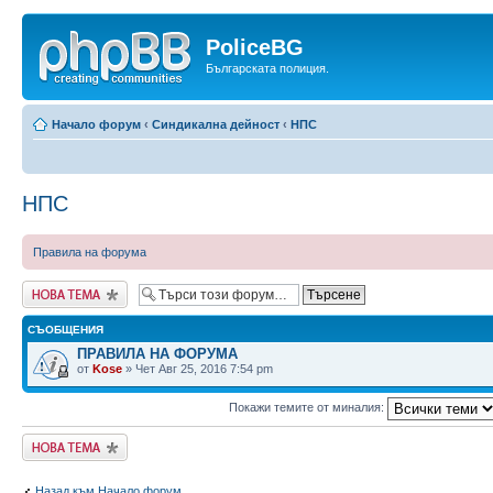
PoliceBG
Българската полиция.
Начало форум
‹
Синдикална дейност
‹
НПС
НПС
Правила на форума
Публикувай нова
тема
СЪОБЩЕНИЯ
ПРАВИЛА НА ФОРУМА
от
Kose
» Чет Авг 25, 2016 7:54 pm
Покажи темите от миналия:
Публикувай нова
тема
Назад към Начало форум