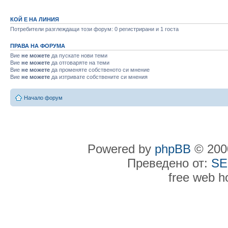
КОЙ Е НА ЛИНИЯ
Потребители разглеждащи този форум: 0 регистрирани и 1 госта
ПРАВА НА ФОРУМА
Вие
не можете
да пускате нови теми
Вие
не можете
да отговаряте на теми
Вие
не можете
да променяте собственото си мнение
Вие
не можете
да изтривате собствените си мнения
Начало форум
Powered by
phpBB
© 2000
Преведено от:
SE
free web h