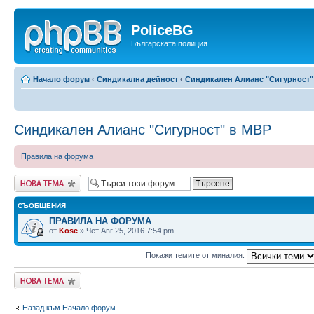
PoliceBG
Българската полиция.
Начало форум
‹
Синдикална дейност
‹
Синдикален Алианс "Сигурност"
Синдикален Алианс "Сигурност" в МВР
Правила на форума
Публикувай нова
тема
СЪОБЩЕНИЯ
ПРАВИЛА НА ФОРУМА
от
Kose
» Чет Авг 25, 2016 7:54 pm
Покажи темите от миналия:
Публикувай нова
тема
Назад към Начало форум