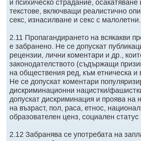
и психическо страдание, осакатяване 
текстове, включващи реалистично оп
секс, изнасилване и секс с малолетни.
2.11 Пропагандирането на всякакви п
е забранено. Не се допускат публикац
рецензии, лични коментари и др., кои
законодателството (съдържащи призи
на обществения ред, към етническа и 
Не се допускат коментари популяриз
дискриминационни нацистки/фашистки 
допускат дискриминация и проява на 
на възраст, пол, раса, етнос, национа
образователен ценз, социален статус 
2.12 Забранява се употребата на запл