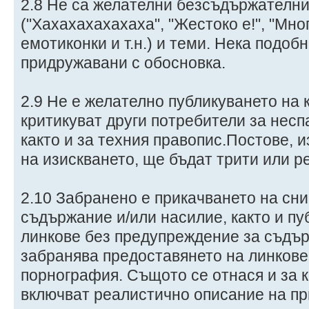
2.8 Не са желателни безсъдържателн
("Хахахахахахаха", "Жестоко е!", "Мног
емотиконки и т.н.) и теми. Нека подоб
придружавани с обосновка.
2.9 Не е желателно публикуването на 
критикуват други потребители за несп
както и за техния правопис.Постове, 
на изискването, ще бъдат трити или р
2.10 Забранено е прикачването на сн
съдържание и/или насилие, както и пу
линкове без предупреждение за съдър
забранява предоставянето на линкове
порнография. Същото се отнася и за 
включват реалистично описание на п