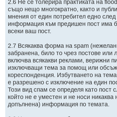
2.6 Не се толерира практиката на floo
също нещо многократно, както и публ
мнения от един потребител едно след 
информация към предишен пост има б
всеки ваш пост.
2.7 Всякаква форма на spam (нежелан
забранена, било то чрез постове или 
включва всякакви реклами, верижни п
изключващи тема за помощ или обсъж
кореспонденция. Избутването на тема 
е разрешено с изключение на един пос
Този вид спам се определя като пост с
който не е уместен и не носи никаква 
допълнена) информация по темата.