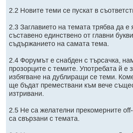
2.2 Новите теми се пускат в съответс
2.3 Заглавието на темата трябва да е я
съставено единствено от главни букви
съдържанието на самата тема.
2.4 Форумът е снабден с търсачка, н
прозорците с темите. Употребата й е 
избягване на дублиращи се теми. Ком
ще бъдат премествани към вече съще
изтривани.
2.5 Не са желателни прекомерните off-
са свързани с темата.