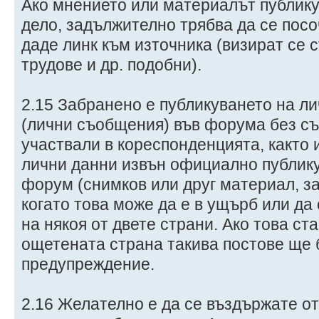
Ако мнението или материалът публику
дело, задължително трябва да се посоч
даде линк към източника (визират се с
трудове и др. подобни).
2.15 Забранено е публикуването на л
(лични съобщения) във форума без съ
участвали в кореспонденцията, както 
лични данни извън официално публик
форум (снимков или друг материал, за
когато това може да е в ущърб или да
на някоя от двете страни. Ако това ст
ощетената страна такива постове ще 
предупреждение.
2.16 Желателно е да се въздържате от