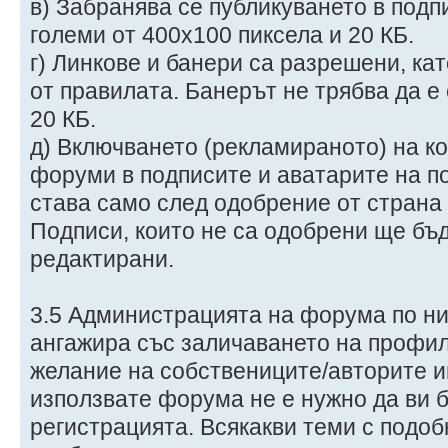
в) Забранява се публикуването в подп
големи от 400х100 пиксела и 20 КБ.
г) Линкове и банери са разрешени, кат
от правилата. Банерът не трябва да е
20 КБ.
д) Включването (рекламираното) на к
форуми в подписите и аватарите на п
става само след одобрение от страна
Подписи, които не са одобрени ще бъ
редактирани.
3.5 Администрацията на форума по ни
ангажира със заличаването на профил
желание на собствениците/авторите и
използвате форума не е нужно да ви 
регистрацията. Всякакви теми с подо